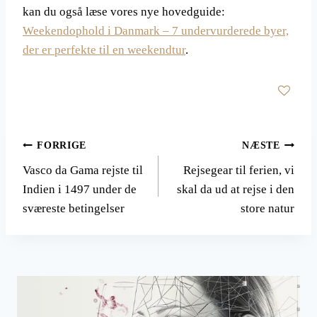
kan du også læse vores nye hovedguide:
Weekendophold i Danmark – 7 undervurderede byer,
der er perfekte til en weekendtur
.
Indlægsnavigation
FORRIGE
NÆSTE
Vasco da Gama rejste til
Rejsegear til ferien, vi
Indien i 1497 under de
skal da ud at rejse i den
sværeste betingelser
store natur