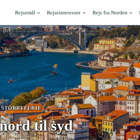
Rejsemål
Rejseinteresser
Rejs fra Norden
|
STORBYFERIE
nord til syd