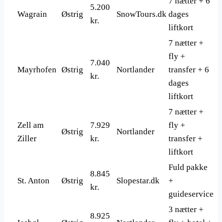
7 nætter + 6
5.200
Wagrain
Østrig
SnowTours.dk
dages
kr.
liftkort
7 nætter +
fly +
7.040
Mayrhofen
Østrig
Nortlander
transfer + 6
kr.
dages
liftkort
7 nætter +
Zell am
7.929
fly +
Østrig
Nortlander
Ziller
kr.
transfer +
liftkort
Fuld pakke
8.845
St. Anton
Østrig
Slopestar.dk
+
kr.
guideservice
3 nætter +
8.925