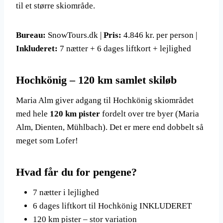
til et større skiområde.
Bureau:
SnowTours.dk |
Pris:
4.846 kr. per person |
Inkluderet:
7 nætter + 6 dages liftkort + lejlighed
Hochkönig – 120 km samlet skiløb
Maria Alm giver adgang til Hochkönig skiområdet
med hele
120 km pister
fordelt over tre byer (Maria
Alm, Dienten, Mühlbach). Det er mere end dobbelt så
meget som Lofer!
Hvad får du for pengene?
7 nætter i lejlighed
6 dages liftkort til Hochkönig INKLUDERET
120 km pister – stor variation