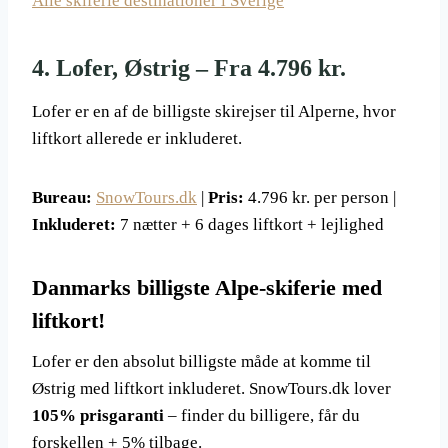
Alle skiferie destinationer i Sverige
4. Lofer, Østrig – Fra 4.796 kr.
Lofer er en af de billigste skirejser til Alperne, hvor
liftkort allerede er inkluderet.
Bureau:
SnowTours.dk
|
Pris:
4.796 kr. per person |
Inkluderet:
7 nætter + 6 dages liftkort + lejlighed
Danmarks billigste Alpe-skiferie med
liftkort!
Lofer er den absolut billigste måde at komme til
Østrig med liftkort inkluderet. SnowTours.dk lover
105% prisgaranti
– finder du billigere, får du
forskellen + 5% tilbage.