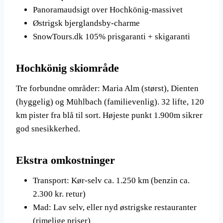
Panoramaudsigt over Hochkönig-massivet
Østrigsk bjerglandsby-charme
SnowTours.dk 105% prisgaranti + skigaranti
Hochkönig skiområde
Tre forbundne områder: Maria Alm (størst), Dienten
(hyggelig) og Mühlbach (familievenlig). 32 lifte, 120
km pister fra blå til sort. Højeste punkt 1.900m sikrer
god snesikkerhed.
Ekstra omkostninger
Transport: Kør-selv ca. 1.250 km (benzin ca.
2.300 kr. retur)
Mad: Lav selv, eller nyd østrigske restauranter
(rimelige priser)