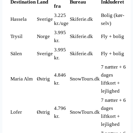
Destination
Land
Bureau
Inkluderet
fra
3.225
Bolig (kør-
Hassela
Sverige
Skiferie.dk
kr./uge
selv)
3.995
Trysil
Norge
Skiferie.dk
Fly + bolig
kr.
3.995
Sälen
Sverige
Skiferie.dk
Fly + bolig
kr.
7 nætter + 6
4.846
dages
Maria Alm
Østrig
SnowTours.dk
kr.
liftkort +
lejlighed
7 nætter + 6
4.796
dages
Lofer
Østrig
SnowTours.dk
kr.
liftkort +
lejlighed