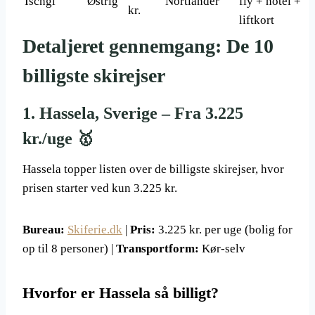
Ischgl
Østrig
Nortlander
fly + hotel +
kr.
liftkort
Detaljeret gennemgang: De 10
billigste skirejser
1. Hassela, Sverige – Fra 3.225
kr./uge 🥇
Hassela topper listen over de billigste skirejser, hvor
prisen starter ved kun 3.225 kr.
Bureau:
Skiferie.dk
|
Pris:
3.225 kr. per uge (bolig for
op til 8 personer) |
Transportform:
Kør-selv
Hvorfor er Hassela så billigt?