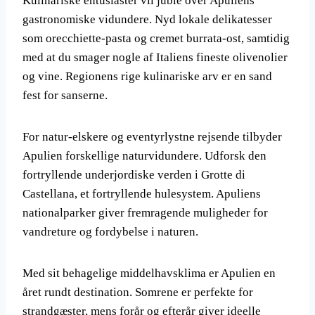
Kulinariske entusiaster vil juble over Apuliens
gastronomiske vidundere. Nyd lokale delikatesser
som orecchiette-pasta og cremet burrata-ost, samtidig
med at du smager nogle af Italiens fineste olivenolier
og vine. Regionens rige kulinariske arv er en sand
fest for sanserne.
For natur-elskere og eventyrlystne rejsende tilbyder
Apulien forskellige naturvidundere. Udforsk den
fortryllende underjordiske verden i Grotte di
Castellana, et fortryllende hulesystem. Apuliens
nationalparker giver fremragende muligheder for
vandreture og fordybelse i naturen.
Med sit behagelige middelhavsklima er Apulien en
året rundt destination. Somrene er perfekte for
strandgæster, mens forår og efterår giver ideelle