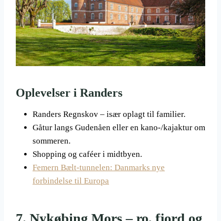
Oplevelser i Randers
Randers Regnskov – især oplagt til familier.
Gåtur langs Gudenåen eller en kano-/kajaktur om
sommeren.
Shopping og caféer i midtbyen.
Femern Bælt-tunnelen: Danmarks nye
forbindelse til Europa
7. Nykøbing Mors – ro, fjord og