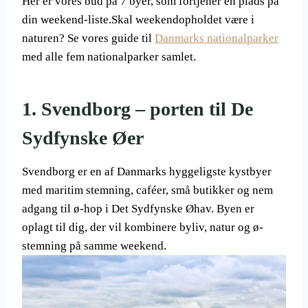
Her er vores bud på 7 byer, som fortjener en plads på
din weekend-liste.Skal weekendopholdet være i
naturen? Se vores guide til
Danmarks nationalparker
med alle fem nationalparker samlet.
1. Svendborg – porten til De
Sydfynske Øer
Svendborg er en af Danmarks hyggeligste kystbyer
med maritim stemning, caféer, små butikker og nem
adgang til ø-hop i Det Sydfynske Øhav. Byen er
oplagt til dig, der vil kombinere byliv, natur og ø-
stemning på samme weekend.