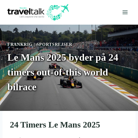
Fortsæt
til
indhold
FRANKRIG
|
SPORTSREJSER
Le Mans 2025 byder på 24
timers out-of-this world
bilrace
24 Timers Le Mans 2025