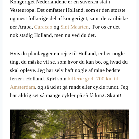
Kongeriget Nederlandene er en suveræn stat i
Vesteuropa. Det omfatter Holland, som er den største
og mest folkerige del af kongeriget, samt de caribiske
øer Aruba,
Curacao
og
Sint Maarten
. For os er det
nok stadig Holland, men nu ved du det.
Hvis du planlægger en rejse til Holland, er her nogle
ting, du måske vil se, som hvor du kan bo, og hvad du
skal opleve. Jeg har selv haft nogle af mine bedste
ferier i Holland. Kørt som
bilferie godt 700 km til
Amsterdam
, og så ud at gå rundt eller cykle rundt. Jeg
har aldrig set så mange cykler på så få km2. Skønt!