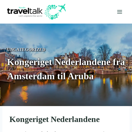
Fortsæt
til
indhold
UNCATEGORIZED
Kongeriget Nederlandene fra
Amsterdam til Aruba
Kongeriget Nederlandene