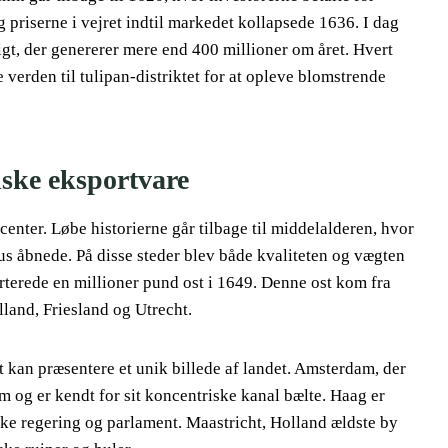
 priserne i vejret indtil markedet kollapsede 1636. I dag
igt, der genererer mere end 400 millioner om året. Hvert
 verden til tulipan-distriktet for at opleve blomstrende
dske eksportvare
nter. Løbe historierne går tilbage til middelalderen, hvor
us åbnede. På disse steder blev både kvaliteten og vægten
rterede en millioner pund ost i 1649. Denne ost kom fra
land, Friesland og Utrecht.
kan præsentere et unik billede af landet. Amsterdam, der
 og er kendt for sit koncentriske kanal bælte. Haag er
ke regering og parlament. Maastricht, Holland ældste by