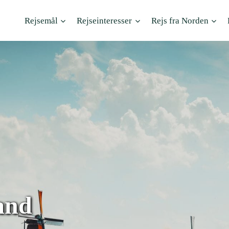
Rejsemål
Rejseinteresser
Rejs fra Norden
and