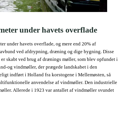
 meter under havets overflade
eter under havets overflade, og mere end 20% af
re havbund ved afdrypning, dræning og dige bygning. Disse
er skabt ved brug af drænings møller, som blev opfundet i
nd-og vindmøller, der prægede landskabet i den
ligt indført i Holland fra korstogene i Mellemøsten, så
ltifunktionelle anvendelse af vindmøller. Den industrielle
øller. Allerede i 1923 var antallet af vindmøller svundet