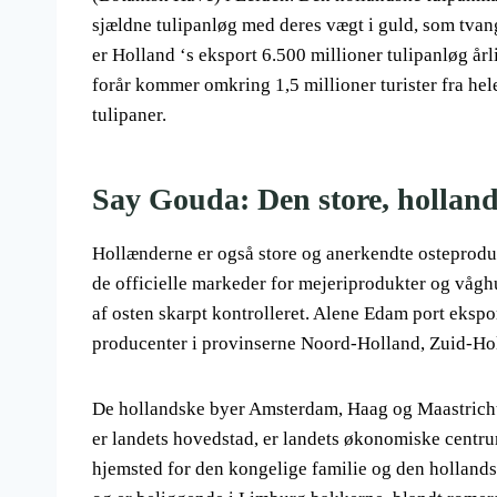
sjældne tulipanløg med deres vægt i guld, som tvang
er Holland ‘s eksport 6.500 millioner tulipanløg årl
forår kommer omkring 1,5 millioner turister fra hele
tulipaner.
Say Gouda: Den store, hollan
Hollænderne er også store og anerkendte osteproduce
de officielle markeder for mejeriprodukter og vågh
af osten skarpt kontrolleret. Alene Edam port ekspo
producenter i provinserne Noord-Holland, Zuid-Hol
De hollandske byer Amsterdam, Haag og Maastricht 
er landets hovedstad, er landets økonomiske centrum
hjemsted for den kongelige familie og den hollands