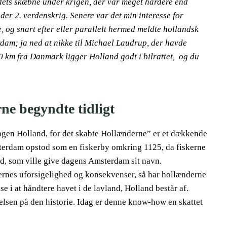
ndets skæbne under krigen, der var meget hårdere end
er 2. verdenskrig. Senere var det min interesse for
 og snart efter eller parallelt hermed meldte hollandsk
erdam; ja ned at nikke til Michael Laudrup, der havde
 km fra Danmark ligger Holland godt i bilrattet, og du
e begyndte tidligt
gen Holland, for det skabte Hollænderne” er et dækkende
sterdam opstod som en fiskerby omkring 1125, da fiskerne
d, som ville give dagens Amsterdam sit navn.
gernes uforsigelighed og konsekvenser, så har hollænderne
e i at håndtere havet i de lavland, Holland består af.
lsen på den historie. Idag er denne know-how en skattet