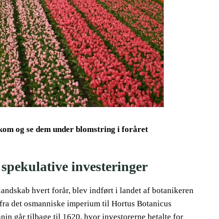
, kom og se dem under blomstring i foråret
 spekulative investeringer
andskab hvert forår, blev indført i landet af botanikeren
 fra det osmanniske imperium til Hortus Botanicus
n går tilbage til 1620, hvor investorerne betalte for