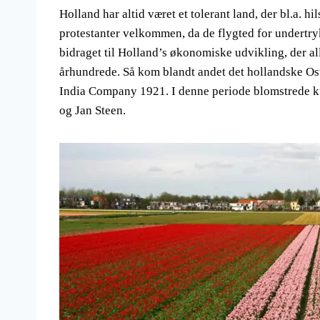
Holland har altid været et tolerant land, der bl.a. h
protestanter velkommen, da de flygted for undertryk
bidraget til Holland’s økonomiske udvikling, der al
århundrede. Så kom blandt andet det hollandske O
India Company 1921. I denne periode blomstrede 
og Jan Steen.