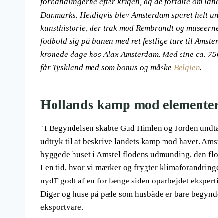
forhandlingerne efter krigen, og de fortalte om la
Danmarks. Heldigvis blev Amsterdam sparet helt und
kunsthistorie, der trak mod Rembrandt og museerne,
fodbold sig på banen med ret festlige ture til Amst
kronede dage hos Alax Amsterdam. Med sine ca. 750
får Tyskland med som bonus og måske
Belgien
.
Hollands kamp mod elementern
“I Begyndelsen skabte Gud Himlen og Jorden undta
udtryk til at beskrive landets kamp mod havet. Am
byggede huset i Amstel flodens udmunding, den flo
I en tid, hvor vi mærker og frygter klimaforandrin
nydT godt af en for længe siden oparbejdet ekspertis
Diger og huse på pæle som husbåde er bare begynde
eksportvare.