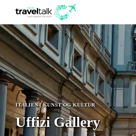
Fortsæt
til
indhold
ITALIEN
|
KUNST OG KULTUR
Uffizi Gallery