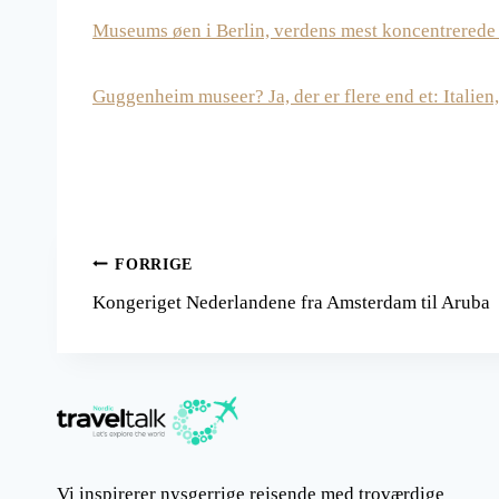
Museums øen i Berlin, verdens mest koncentrerede
Guggenheim museer? Ja, der er flere end et: Italien,
Indlægsnavigation
FORRIGE
Kongeriget Nederlandene fra Amsterdam til Aruba
Vi inspirerer nysgerrige rejsende med troværdige