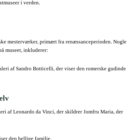
nstmuseer i verden.
enske mesterværker, primært fra renæssanceperioden. Nogle
på museet, inkluderer:
aleri af Sandro Botticelli, der viser den romerske gudinde
elv
i af Leonardo da Vinci, der skildrer Jomfru Maria, der
ser den hellige familie.