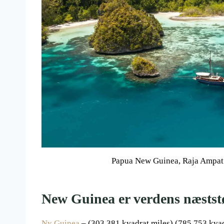
Papua New Guinea, Raja Ampat o
New Guinea er verdens næststø
Ny Guinea
– (303,381 kvadrat miles) (785,753 kva