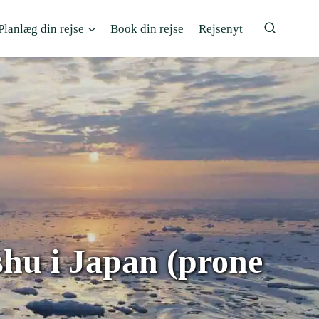
Planlæg din rejse
Book din rejse
Rejsenyt
shu i Japan (prone