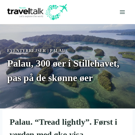
Fortsæt
til
indhold
EVENTYRREJSER
|
PALAU
Palau, 300 øer i Stillehavet,
pas på de skønne øer
Palau. “Tread lightly”. Først i
verden med øko visa.