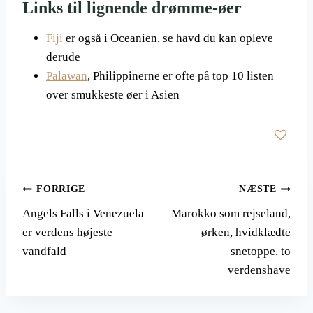
Links til lignende drømme-øer
Fiji
er også i Oceanien, se havd du kan opleve
derude
Palawan
, Philippinerne er ofte på top 10 listen
over smukkeste øer i Asien
Indlægsnavigation
FORRIGE
NÆSTE
Angels Falls i Venezuela
Marokko som rejseland,
er verdens højeste
ørken, hvidklædte
vandfald
snetoppe, to
verdenshave