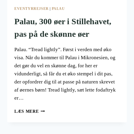
EVENTYRREJSER
|
PALAU
Palau, 300 øer i Stillehavet,
pas på de skønne øer
Palau. “Tread lightly”. Først i verden med øko
visa. Når du kommer til Palau i Mikronesien, og
det gør du vel en skønne dag, for her er
vidunderligt, så får du et øko stempel i dit pas,
der opfordrer dig til at passe på naturen skrevet
af øernes børn! Tread lightly, sæt lette fodaftryk
er…
PALAU,
LÆS MERE
300
ØER
I