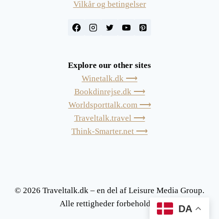
Vilkår og betingelser
Explore our other sites
Winetalk.dk ⟶
Bookdinrejse.dk ⟶
Worldsporttalk.com ⟶
Traveltalk.travel ⟶
Think-Smarter.net ⟶
© 2026 Traveltalk.dk – en del af Leisure Media Group.
Alle rettigheder forbeholdes.
DA