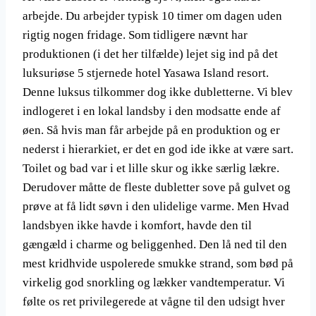
arbejde. Du arbejder typisk 10 timer om dagen uden
rigtig nogen fridage. Som tidligere nævnt har
produktionen (i det her tilfælde) lejet sig ind på det
luksuriøse 5 stjernede hotel Yasawa Island resort.
Denne luksus tilkommer dog ikke dubletterne. Vi blev
indlogeret i en lokal landsby i den modsatte ende af
øen. Så hvis man får arbejde på en produktion og er
nederst i hierarkiet, er det en god ide ikke at være sart.
Toilet og bad var i et lille skur og ikke særlig lækre.
Derudover måtte de fleste dubletter sove på gulvet og
prøve at få lidt søvn i den ulidelige varme. Men Hvad
landsbyen ikke havde i komfort, havde den til
gængæld i charme og beliggenhed. Den lå ned til den
mest kridhvide uspolerede smukke strand, som bød på
virkelig god snorkling og lækker vandtemperatur. Vi
følte os ret privilegerede at vågne til den udsigt hver