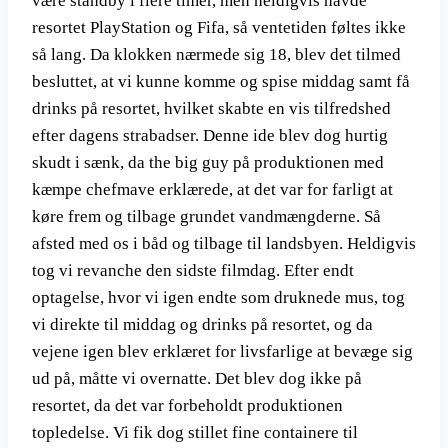
være standby i flere timer, men heldigvis havde
resortet PlayStation og Fifa, så ventetiden føltes ikke
så lang. Da klokken nærmede sig 18, blev det tilmed
besluttet, at vi kunne komme og spise middag samt få
drinks på resortet, hvilket skabte en vis tilfredshed
efter dagens strabadser. Denne ide blev dog hurtig
skudt i sænk, da the big guy på produktionen med
kæmpe chefmave erklærede, at det var for farligt at
køre frem og tilbage grundet vandmængderne. Så
afsted med os i båd og tilbage til landsbyen. Heldigvis
tog vi revanche den sidste filmdag. Efter endt
optagelse, hvor vi igen endte som druknede mus, tog
vi direkte til middag og drinks på resortet, og da
vejene igen blev erklæret for livsfarlige at bevæge sig
ud på, måtte vi overnatte. Det blev dog ikke på
resortet, da det var forbeholdt produktionen
topledelse. Vi fik dog stillet fine containere til