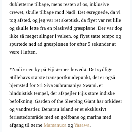
dubletterne tilbage, mens resten af os, inklusive
crewet, skulle tilbage mod Nadi. Det øsregnede, da vi
tog afsted, og jeg var ret skeptisk, da flyet var ret lille
og skulle lette fra en plaskvåd græsplæne. Der var dog
ikke så meget slinger i valsen, og flyet satte tempo og
spurtede ned ad græsplænen for efter 5 sekunder at
være i luften.
*Nadi er en by på Fiji øernes hovedø. Det sydlige
Stillehavs største transportknudepunkt, det er også
hjemsted for Sri Siva Subramaniya Swami, et
hinduistisk tempel, der afspejler Fijis store indiske
befolkning. Garden of the Sleeping Giant har orkideer
og vandrestier. Denarau Island er et eksklusivt
feriestedområde med en golfbane og marina med
afgang til øerne
Mamanuca
og
Yasawa
.