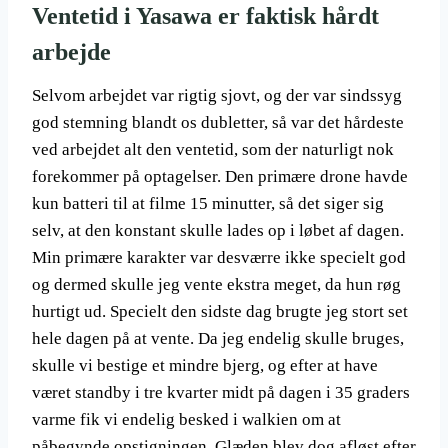
Ventetid i Yasawa er faktisk hårdt
arbejde
Selvom arbejdet var rigtig sjovt, og der var sindssyg
god stemning blandt os dubletter, så var det hårdeste
ved arbejdet alt den ventetid, som der naturligt nok
forekommer på optagelser. Den primære drone havde
kun batteri til at filme 15 minutter, så det siger sig
selv, at den konstant skulle lades op i løbet af dagen.
Min primære karakter var desværre ikke specielt god
og dermed skulle jeg vente ekstra meget, da hun røg
hurtigt ud. Specielt den sidste dag brugte jeg stort set
hele dagen på at vente. Da jeg endelig skulle bruges,
skulle vi bestige et mindre bjerg, og efter at have
været standby i tre kvarter midt på dagen i 35 graders
varme fik vi endelig besked i walkien om at
påbegynde opstigningen. Glæden blev dog afløst efter