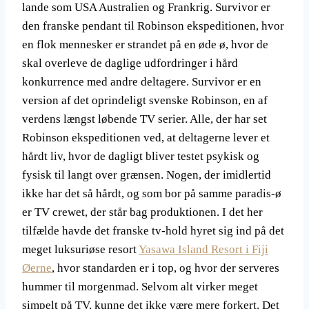
lande som USA Australien og Frankrig. Survivor er
den franske pendant til Robinson ekspeditionen, hvor
en flok mennesker er strandet på en øde ø, hvor de
skal overleve de daglige udfordringer i hård
konkurrence med andre deltagere. Survivor er en
version af det oprindeligt svenske Robinson, en af
verdens længst løbende TV serier. Alle, der har set
Robinson ekspeditionen ved, at deltagerne lever et
hårdt liv, hvor de dagligt bliver testet psykisk og
fysisk til langt over grænsen. Nogen, der imidlertid
ikke har det så hårdt, og som bor på samme paradis-ø
er TV crewet, der står bag produktionen. I det her
tilfælde havde det franske tv-hold hyret sig ind på det
meget luksuriøse resort
Yasawa Island Resort i Fiji
Øerne
, hvor standarden er i top, og hvor der serveres
hummer til morgenmad. Selvom alt virker meget
simpelt på TV, kunne det ikke være mere forkert. Det