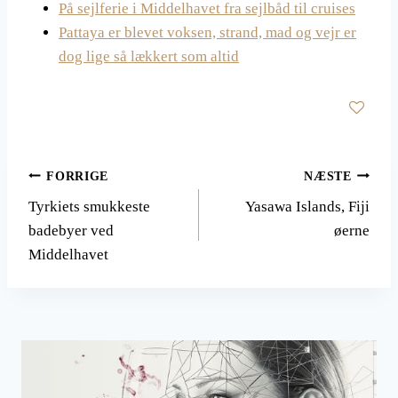
På sejlferie i Middelhavet fra sejlbåd til cruises
Pattaya er blevet voksen, strand, mad og vejr er
dog lige så lækkert som altid
Indlægsnavigation
FORRIGE
NÆSTE
Tyrkiets smukkeste
Yasawa Islands, Fiji
badebyer ved
øerne
Middelhavet