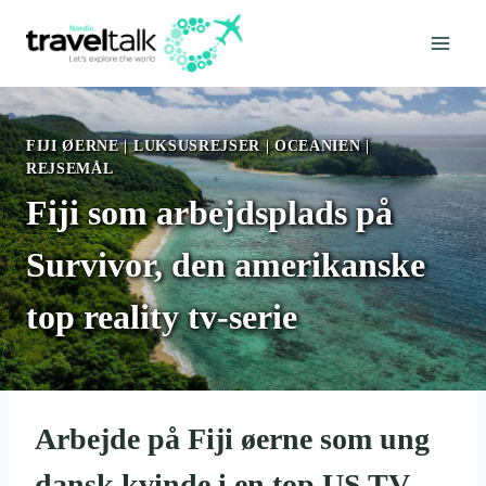
Fortsæt
til
indhold
FIJI ØERNE
|
LUKSUSREJSER
|
OCEANIEN
|
REJSEMÅL
Fiji som arbejdsplads på
Survivor, den amerikanske
top reality tv-serie
Arbejde på Fiji øerne som ung
dansk kvinde i en top US TV