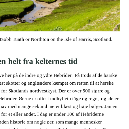
 Taobh Tuath or Northton on the Isle of Harris, Scotland.
helt fra kelternes tid
ve her på de indre og ydre Hebrider. På trods af de barske
næst skotter og englændere kæmpet om retten til at herske
 for Skotlands nordvestkyst. Der er over 500 større og
brider. Øerne er oftest indhyllet i tåge og regn, og de er
e hav med mange sekund meter blæst og høje bølger. Jamen
t for et eller andet. I dag er under 100 af Hebriderne
 anden historie om nogle øer, som mange mennesker