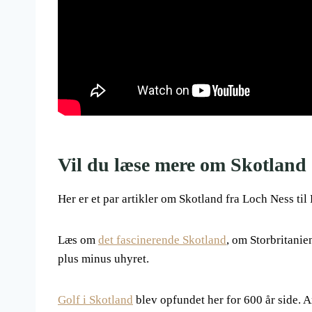
Vil du læse mere om Skotland
Her er et par artikler om Skotland fra Loch Ness ti
Læs om
det fascinerende Skotland
, om Storbritanie
plus minus uhyret.
Golf i Skotland
blev opfundet her for 600 år side. A