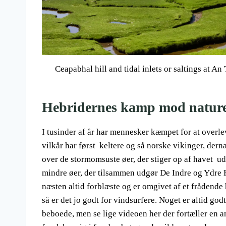
Ceapabhal hill and tidal inlets or saltings at An
Hebridernes kamp mod naturen 
I tusinder af år har mennesker kæmpet for at overle
vilkår har først keltere og så norske vikinger, der
over de stormomsuste øer, der stiger op af havet ud
mindre øer, der tilsammen udgør De Indre og Ydre He
næsten altid forblæste og er omgivet af et frådend
så er det jo godt for vindsurfere. Noget er altid god
beboede, men se lige videoen her der fortæller en