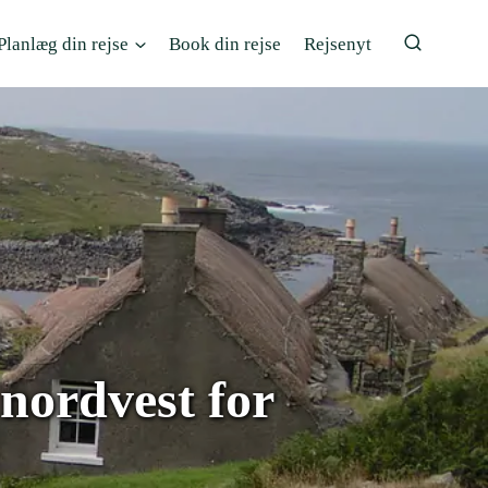
Planlæg din rejse
Book din rejse
Rejsenyt
 nordvest for