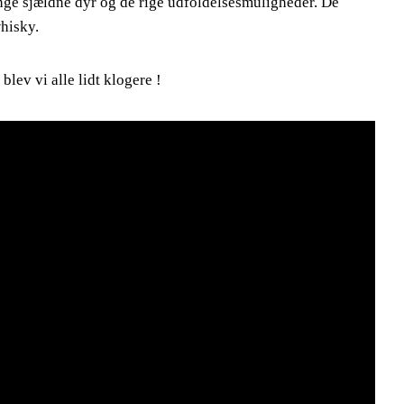
ange sjældne dyr og de rige udfoldelsesmuligheder. De
whisky.
blev vi alle lidt klogere !