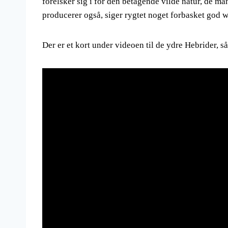
forelsker sig i for den betagende vilde natur, de m
producerer også, siger rygtet noget forbasket god 
Der er et kort under videoen til de ydre Hebrider, så 