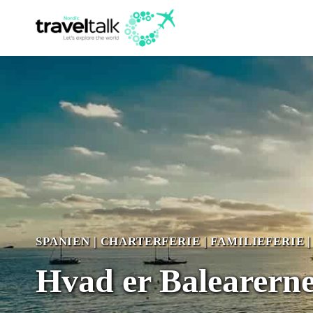
Fortsæt
til
indhold
SPANIEN
|
CHARTERFERIE
|
FAMILIEFERIE
Hvad er Balearern