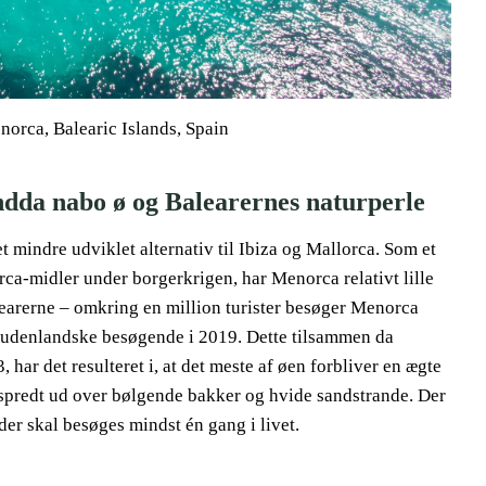
orca, Balearic Islands, Spain
endda nabo ø og Balearernes naturperle
t mindre udviklet alternativ til Ibiza og Mallorca. Som et
rca-midler under borgerkrigen, har Menorca relativt lille
learerne – omkring en million turister besøger Menorca
 udenlandske besøgende i 2019. Dette tilsammen da
 har det resulteret i, at det meste af øen forbliver en ægte
 spredt ud over bølgende bakker og hvide sandstrande. Der
 der skal besøges mindst én gang i livet.