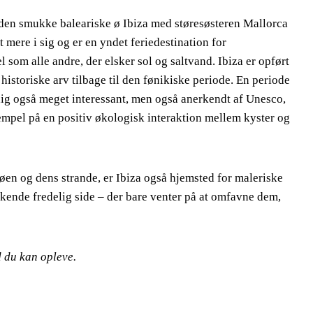
 den smukke baleariske ø Ibiza med støresøsteren Mallorca
 mere i sig og er en yndet feriedestination for
som alle andre, der elsker sol og saltvand. Ibiza er opført
istoriske arv tilbage til den fønikiske periode. En periode
dig også meget interessant, men også anerkendt af Unesco,
empel på en positiv økologisk interaktion mellem kyster og
øen og dens strande, er Ibiza også hjemsted for maleriske
skende fredelig side – der bare venter på at omfavne dem,
d du kan opleve.