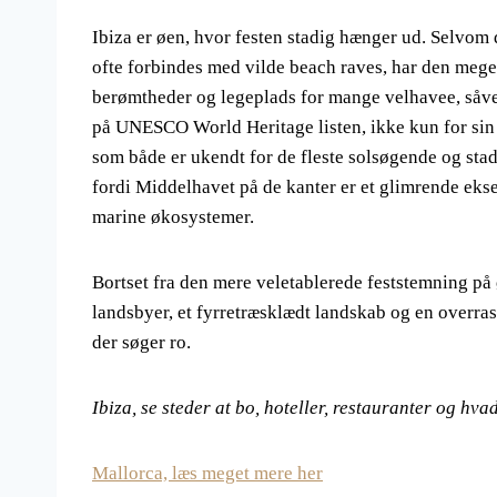
Ibiza er øen, hvor festen stadig hænger ud. Selvom
ofte forbindes med vilde beach raves, har den meget
berømtheder og legeplads for mange velhavee, såvel 
på UNESCO World Heritage listen, ikke kun for sin h
som både er ukendt for de fleste solsøgende og sta
fordi Middelhavet på de kanter er et glimrende eks
marine økosystemer.
Bortset fra den mere veletablerede feststemning på 
landsbyer, et fyrretræsklædt landskab og en overra
der søger ro.
Ibiza, se steder at bo, hoteller, restauranter og hva
Mallorca, læs meget mere her