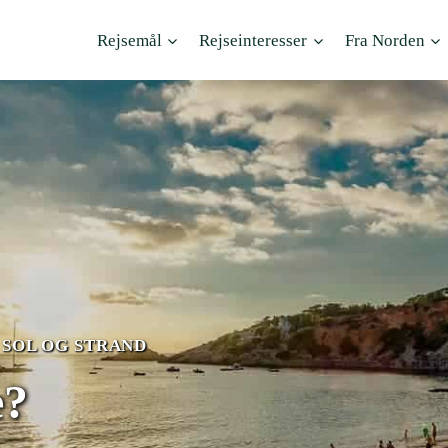
Rejsemål
Rejseinteresser
Fra Norden
|
SOL OG STRAND
e?