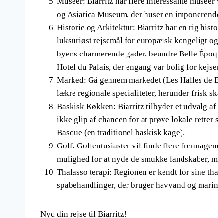
Museer: Biarritz har flere interessante muse
og Asiatica Museum, der huser en imponerende 
Historie og Arkitektur: Biarritz har en rig hist
luksuriøst rejsemål for europæisk kongeligt og
byens charmerende gader, beundre Belle Époq
Hotel du Palais, der engang var bolig for kejs
Marked: Gå gennem markedet (Les Halles de Bia
lækre regionale specialiteter, herunder frisk sk
Baskisk Køkken: Biarritz tilbyder et udvalg af
ikke glip af chancen for at prøve lokale rette
Basque (en traditionel baskisk kage).
Golf: Golfentusiaster vil finde flere fremragen
mulighed for at nyde de smukke landskaber, me
Thalasso terapi: Regionen er kendt for sine th
spabehandlinger, der bruger havvand og marine
Nyd din rejse til Biarritz!