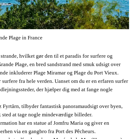
ande Plage in France
trande, hvilket gør den til et paradis for surfere og
Grande Plage, en bred sandstrand med smuk udsigt over
ande inkluderer Plage Miramar og Plage du Port Vieux.
er surfere fra hele verden. Uanset om du er en erfaren surfer
udlejningssteder, der hjælper dig med at fange nogle
itz Fyrtårn, tilbyder fantastisk panoramaudsigt over byen,
sk sted at tage nogle mindeværdige billeder.
rmation har en statue af Jomfru Maria og giver en
erhen via en gangbro fra Port des Pêcheurs.