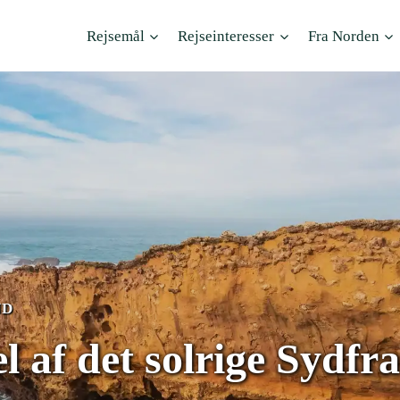
Rejsemål
Rejseinteresser
Fra Norden
ND
el af det solrige Sydfr