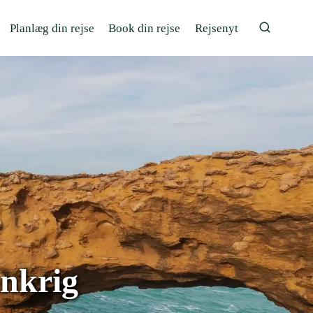
Planlæg din rejse
Book din rejse
Rejsenyt
ankrig