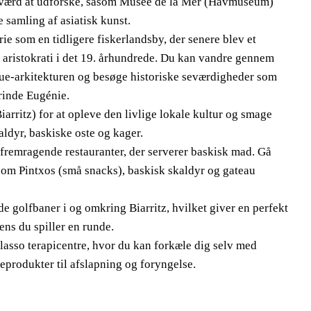
er værd at udforske, såsom Musée de la Mer (Havmuseum)
samling af asiatisk kunst.
orie som en tidligere fiskerlandsby, der senere blev et
 aristokrati i det 19. århundrede. Du kan vandre gennem
ue-arkitekturen og besøge historiske seværdigheder som
erinde Eugénie.
rritz) for at opleve den livlige lokale kultur og smage
aldyr, baskiske oste og kager.
 fremragende restauranter, der serverer baskisk mad. Gå
r som Pintxos (små snacks), baskisk skaldyr og gateau
de golfbaner i og omkring Biarritz, hvilket giver en perfekt
ns du spiller en runde.
alasso terapicentre, hvor du kan forkæle dig selv med
produkter til afslapning og foryngelse.