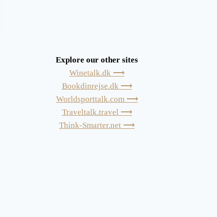
Explore our other sites
Winetalk.dk ⟶
Bookdinrejse.dk ⟶
Worldsporttalk.com ⟶
Traveltalk.travel ⟶
Think-Smarter.net ⟶