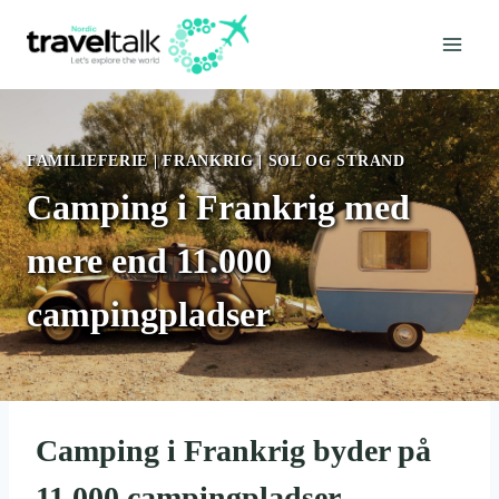
Fortsæt
til
indhold
FAMILIEFERIE
|
FRANKRIG
|
SOL OG STRAND
Camping i Frankrig med
mere end 11.000
campingpladser
Camping i Frankrig byder på
11.000 campingpladser