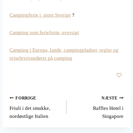
Campingferie i store Sverige
?
Camping som ferieform, oversigt
Camping i Europa, lande, campingpladser, regler og
rejseleverandører på camping
Indlægsnavigation
FORRIGE
NÆSTE
Friuli i det smukke,
Raffles Hotel i
nordøstlige Italien
Singapore