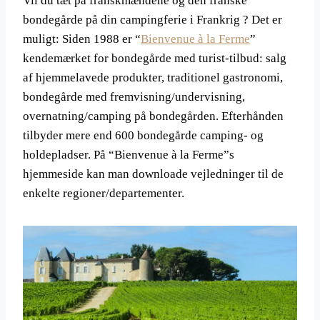
Vil du tæt på franskmændene og den franske
bondegårde på din campingferie i Frankrig ? Det er
muligt: Siden 1988 er “
Bienvenue à la Ferme
”
kendemærket for bondegårde med turist-tilbud: salg
af hjemmelavede produkter, traditionel gastronomi,
bondegårde med fremvisning/undervisning,
overnatning/camping på bondegården. Efterhånden
tilbyder mere end 600 bondegårde camping- og
holdepladser. På “Bienvenue à la Ferme”s
hjemmeside kan man downloade vejledninger til de
enkelte regioner/departementer.