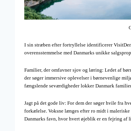
I sin stræben efter fortryllelse identificerer VisitD
overensstemmelse med Danmarks unikke salgsproposi
Familier, der omfavner sjov og læring: Ledet af bø
der søger immersive oplevelser i børnevenlige miljø
fængslende seværdigheder lokker Danmark familier 
Jagt på det gode liv: For dem der søger hvile fra h
forkælelse. Voksne længes efter ro midt i maleriske 
Danmarks favn, hvor hvert øjeblik er en fejring af li