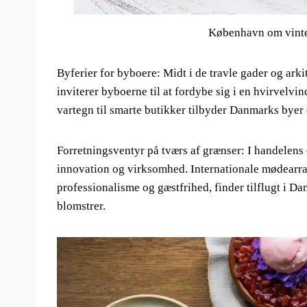
København om vinte
Byferier for byboere: Midt i de travle gader og ar
inviterer byboerne til at fordybe sig i en hvirvelvi
vartegn til smarte butikker tilbyder Danmarks byer
Forretningsventyr på tværs af grænser: I handelens
innovation og virksomhed. Internationale mødearran
professionalisme og gæstfrihed, finder tilflugt i D
blomstrer.