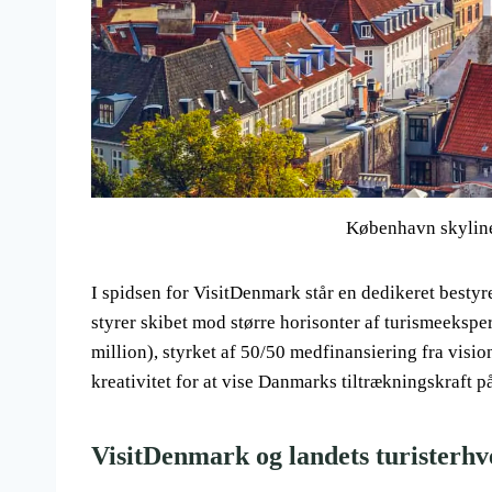
København skylin
I spidsen for VisitDenmark står en dedikeret bestyr
styrer skibet mod større horisonter af turismeeksper
million), styrket af 50/50 medfinansiering fra visi
kreativitet for at vise Danmarks tiltrækningskraft p
VisitDenmark og landets turisterhv