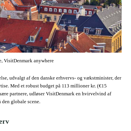
e, VisitDenmark anywhere
else, udvalgt af den danske erhvervs- og vækstminister, der
tise. Med et robust budget på 113 millioner kr. (€15
onære partnere, udløser VisitDenmark en hvirvelvind af
å den globale scene.
erv