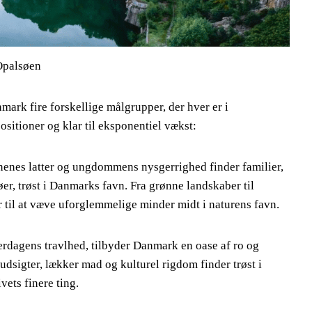
Opalsøen
enmark fire forskellige målgrupper, der hver er i
tioner og klar til eksponentiel vækst:
rnenes latter og ungdommens nysgerrighed finder familier,
er, trøst i Danmarks favn. Fra grønne landskaber til
til at væve uforglemmelige minder midt i naturens favn.
verdagens travlhed, tilbyder Danmark en oase af ro og
udsigter, lækker mad og kulturel rigdom finder trøst i
vets finere ting.