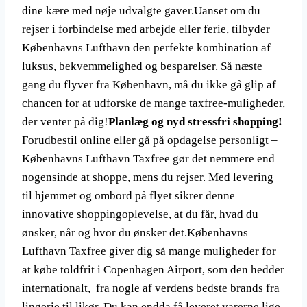
dine kære med nøje udvalgte gaver.Uanset om du
rejser i forbindelse med arbejde eller ferie, tilbyder
Københavns Lufthavn den perfekte kombination af
luksus, bekvemmelighed og besparelser. Så næste
gang du flyver fra København, må du ikke gå glip af
chancen for at udforske de mange taxfree-muligheder,
der venter på dig!
Planlæg og nyd stressfri shopping!
Forudbestil online eller gå på opdagelse personligt –
Københavns Lufthavn Taxfree gør det nemmere end
nogensinde at shoppe, mens du rejser. Med levering
til hjemmet og ombord på flyet sikrer denne
innovative shoppingoplevelse, at du får, hvad du
ønsker, når og hvor du ønsker det.Københavns
Lufthavn Taxfree giver dig så mange muligheder for
at købe toldfrit i Copenhagen Airport, som den hedder
internationalt, fra nogle af verdens bedste brands fra
lingerie til likør. Du kan endda få leveret varerne lige