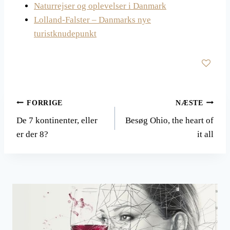
Naturrejser og oplevelser i Danmark
Lolland-Falster – Danmarks nye
turistknudepunkt
Indlægsnavigation
FORRIGE
NÆSTE
De 7 kontinenter, eller
Besøg Ohio, the heart of
er der 8?
it all