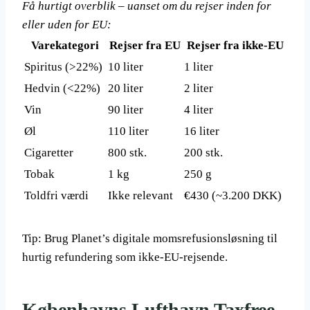
Få hurtigt overblik – uanset om du rejser inden for
eller uden for EU:
Varekategori
Rejser fra EU
Rejser fra ikke-EU
Spiritus (>22%)
10 liter
1 liter
Hedvin (<22%)
20 liter
2 liter
Vin
90 liter
4 liter
Øl
110 liter
16 liter
Cigaretter
800 stk.
200 stk.
Tobak
1 kg
250 g
Toldfri værdi
Ikke relevant
€430 (~3.200 DKK)
Tip: Brug Planet’s digitale momsrefusionsløsning til
hurtig refundering som ikke-EU-rejsende.
Københavns Lufthavn Taxfree,