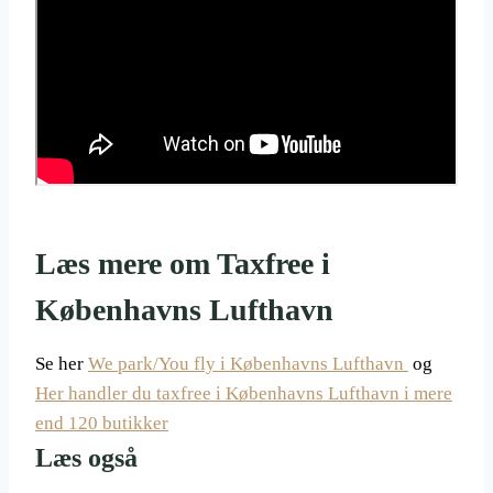
Læs mere om Taxfree i
Københavns Lufthavn
Se her
We park/You fly i Københavns Lufthavn
og
Her handler du taxfree i Københavns Lufthavn i mere
end 120 butikker
Læs også