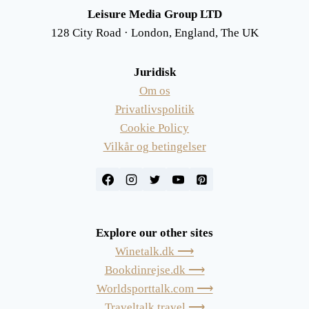
Leisure Media Group LTD
128 City Road · London, England, The UK
Juridisk
Om os
Privatlivspolitik
Cookie Policy
Vilkår og betingelser
Explore our other sites
Winetalk.dk ⟶
Bookdinrejse.dk ⟶
Worldsporttalk.com ⟶
Traveltalk.travel ⟶