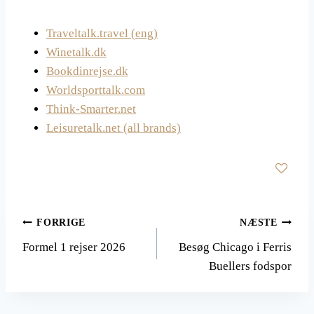
Traveltalk.travel (eng)
Winetalk.dk
Bookdinrejse.dk
Worldsporttalk.com
Think-Smarter.net
Leisuretalk.net (all brands)
Indlægsnavigation
FORRIGE
NÆSTE
Formel 1 rejser 2026
Besøg Chicago i Ferris
Buellers fodspor