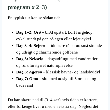
program x 2–3)
En typisk tur kan se sådan ud:
Dag 1–2: Orø
– blød opstart, kort færgehop,
cykel rundt på øen på egen eller lejet cykel
Dag 3–4: Sejerø
– lidt mere rå natur, små strande
og udsigt og charmerende golfbane
Dag 5: Nekselø
– dagsudflugt med vandrestier
og ro, uforstyrret naturoplevelse
Dag 6: Agersø
– klassisk havne- og landsbyidyl
Dag 7: Omø
– slut med udsigt til Storebælt og
badevand
Du kan skære ned til (3–4 øer) hvis tiden er kortere,
eller forlænge hver ø med en ekstra dag. Nøgleordet