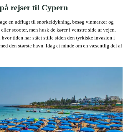
å rejser til Cypern
tage en udflugt til snorkeldykning, besøg vinmarker og
l eller scooter, men husk de kører i venstre side af vejen.
vor tiden har stået stille siden den tyrkiske invasion i
y med den største havn. Idag et minde om en væsentlig del af