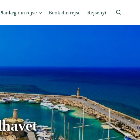
Planlæg din rejse
Book din rejse
Rejsenyt
lhavet