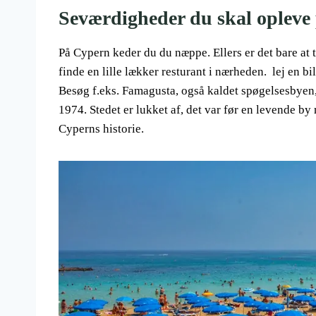
Seværdigheder du skal opleve p
På Cypern keder du du næppe. Ellers er det bare at 
finde en lille lækker resturant i nærheden. lej en bi
Besøg f.eks. Famagusta, også kaldet spøgelsesbyen, h
1974. Stedet er lukket af, det var før en levende b
Cyperns historie.