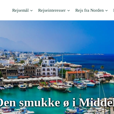
Rejsemål
Rejseinteresser
Rejs fra Norden
 Den smukke ø i Midde