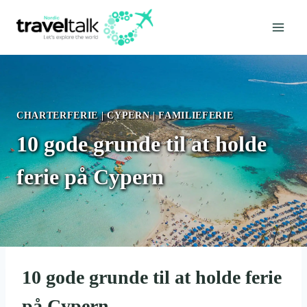
Fortsæt
til
indhold
CHARTERFERIE
|
CYPERN
|
FAMILIEFERIE
10 gode grunde til at holde
ferie på Cypern
10 gode grunde til at holde ferie
på Cypern