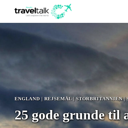
Fortsæt
til
indhold
ENGLAND
|
REJSEMÅL
|
STORBRITANNIEN
|
25 gode grunde til 