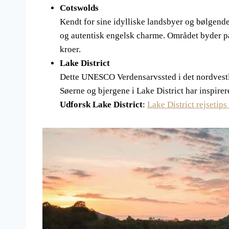
Cotswolds
Kendt for sine idylliske landsbyer og bølgende
og autentisk engelsk charme. Området byder på
kroer.
Lake District
Dette UNESCO Verdensarvssted i det nordvestli
Søerne og bjergene i Lake District har inspire
Udforsk Lake District
:
Lake District rejsetips