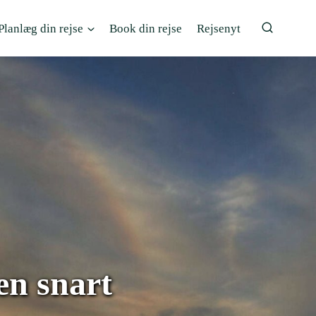
Planlæg din rejse
Book din rejse
Rejsenyt
en snart