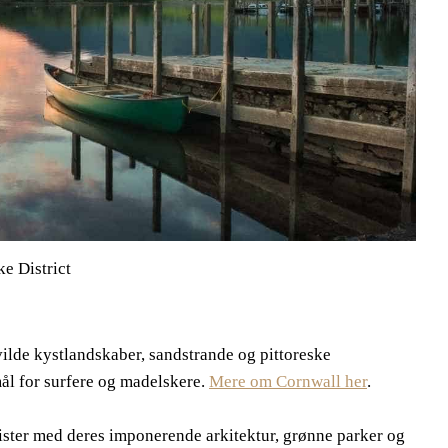
ke District
vilde kystlandskaber, sandstrande og pittoreske
mål for surfere og madelskere.
Mere om Cornwall her
.
urister med deres imponerende arkitektur, grønne parker og