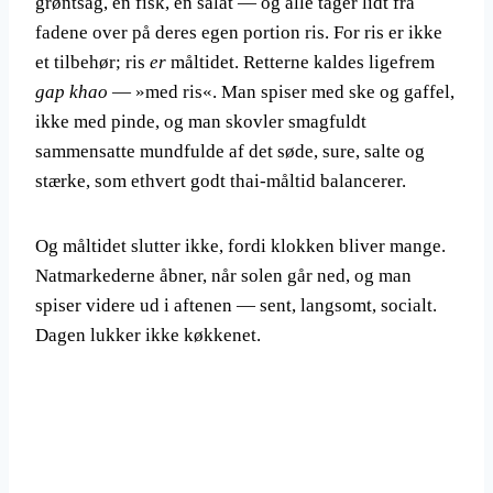
grøntsag, en fisk, en salat — og alle tager lidt fra
fadene over på deres egen portion ris. For ris er ikke
et tilbehør; ris
er
måltidet. Retterne kaldes ligefrem
gap khao
— »med ris«. Man spiser med ske og gaffel,
ikke med pinde, og man skovler smagfuldt
sammensatte mundfulde af det søde, sure, salte og
stærke, som ethvert godt thai-måltid balancerer.
Og måltidet slutter ikke, fordi klokken bliver mange.
Natmarkederne åbner, når solen går ned, og man
spiser videre ud i aftenen — sent, langsomt, socialt.
Dagen lukker ikke køkkenet.