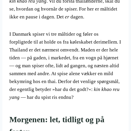
kin khao reu yang
. Vil du forstå thailænderne, skal du
se, hvordan og hvornår de spiser. For her er måltidet
ikke en pause i dagen. Det
er
dagen.
I Danmark spiser vi tre måltider og føler os
forpligtede til at holde os fra køleskabet derimellem. I
Thailand er det nærmest omvendt. Maden er der hele
tiden — på gaden, i markedet, fra en vogn på hjørnet
— og man spiser ofte, lidt ad gangen, og næsten altid
sammen med andre. At spise alene vækker en mild
bekymring hos en thai. Derfor det venlige spørgsmål,
der egentlig betyder »har du det godt?«:
kin khao reu
yang
— har du spist ris endnu?
Morgenen: let, tidligt og på