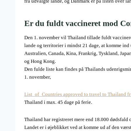
fra udvalgte lande, og Danmark er på listen over lan
Er du fuldt vaccineret mod C
Den 1. november vil Thailand tillade fuldt vaccinere
lande og territorier i mindst 21 dage, at komme ind
Australien, Canada, Kina, Frankrig, Tyskland, Jap
og Hong Kong.
Den fulde liste kan findes på Thailands udenrigsmini
1. november,
List_of_Countries approved to travel to Thailand
Thailand i max. 45 dage på ferie.
Thailand har registreret mere end 18.000 dødsfald og
Landet er i øjeblikket ved at komme ud af den værs