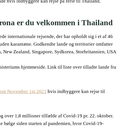
de hvis indbyggere kan rejse på ferie til Thailand.
orona er du velkommen i Thailand
de internationale rejsende, der har opholdt sig i et af 46
 uden karantæne. Godkendte lande og territorier omfatter
an, New Zealand, Singapore, Sydkorea, Storbritannien, USA
steriums hjemmeside. Link til liste over tilladte lande fra
 from November 1st 2021
hvis indbyggere kan rejse til
 over 1,8 millioner tilfælde af Covid-19 pr. 22. oktober.
te bølge siden starten af pandemien, hvor Covid-19-