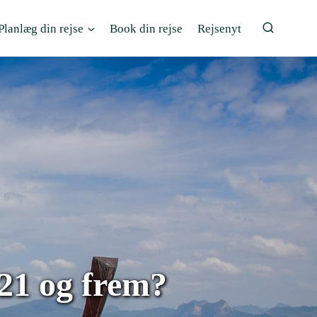
Planlæg din rejse
Book din rejse
Rejsenyt
 21 og frem?