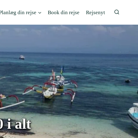
Planlæg din rejse
Book din rejse
Rejsenyt
 i alt