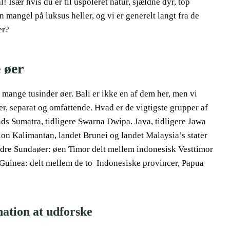
l! Især hvis du er til uspoleret natur, sjældne dyr, top
n mangel på luksus heller, og vi er generelt langt fra de
er?
 øer
e mange tusinder øer. Bali er ikke en af dem her, men vi
 er, separat og omfattende. Hvad er de vigtigste grupper af
ds Sumatra, tidligere Swarna Dwipa. Java, tidligere Jawa
on Kalimantan, landet Brunei og landet Malaysia’s stater
ndre Sundaøer: øen Timor delt mellem indonesisk Vesttimor
uinea: delt mellem de to Indonesiske provincer, Papua
nation at udforske