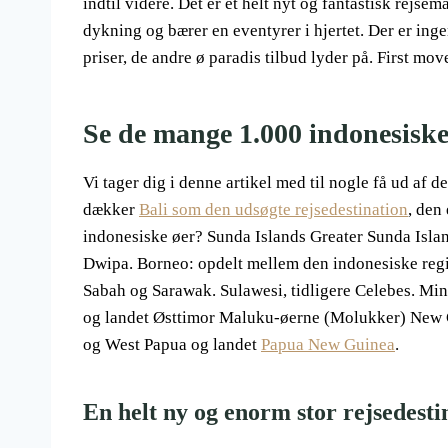
indtil videre. Det er et helt nyt og fantastisk rejsemå
dykning og bærer en eventyrer i hjertet. Der er inge
priser, de andre ø paradis tilbud lyder på. First mov
Se de mange 1.000 indonesiske
Vi tager dig i denne artikel med til nogle få ud af d
dækker
Bali som den udsøgte rejsedestination
, den
indonesiske øer? Sunda Islands Greater Sunda Islan
Dwipa. Borneo: opdelt mellem den indonesiske regi
Sabah og Sarawak. Sulawesi, tidligere Celebes. Mi
og landet Østtimor Maluku-øerne (Molukker) New G
og West Papua og landet
Papua New Guinea
.
En helt ny og enorm stor rejsedesti