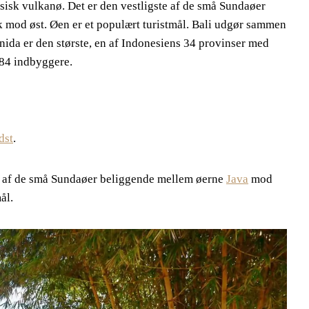
sisk vulkanø. Det er den vestligste af de små Sundaøer
mod øst. Øen er et populært turistmål. Bali udgør sammen
nida er den største, en af Indonesiens 34 provinser med
84 indbyggere.
dst
.
te af de små Sundaøer beliggende mellem øerne
Java
mod
ål.