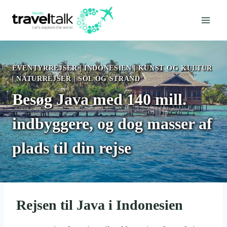
Fortsæt
til
indhold
EVENTYRREJSER
|
INDONESIEN
|
KUNST OG KULTUR
|
NATURREJSER
|
SOL OG STRAND
Besøg Java med 140 mill.
indbyggere, og dog masser af
plads til din rejse
Rejsen til Java i Indonesien