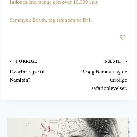
Indonesiens mange øer, over 18.000 i alt
Seminyak Beach, top stranden på Bali
Indlægsnavigation
FORRIGE
NÆSTE
Hvorfor rejse til
Besøg Namibia og de
Namibia?
utrolige
safarioplevelser.