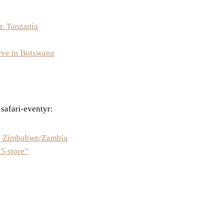
r. Tanzania
ve in Botswana
e safari-eventyr:
k, Zimbabwe/Zambia
5 store”