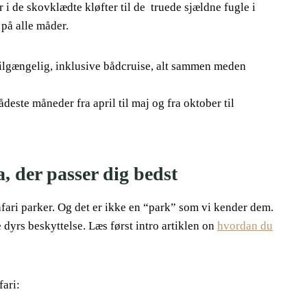
i de skovklædte kløfter til de truede sjældne fugle i
på alle måder.
 tilgængelig, inklusive bådcruise, alt sammen meden
deste måneder fra april til maj og fra oktober til
a, der passer dig bedst
fari parker. Og det er ikke en “park” som vi kender dem.
e dyrs beskyttelse. Læs først intro artiklen on
hvordan du
fari: