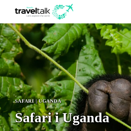
Fortsæt
til
indhold
SAFARI
|
UGANDA
Safari i Uganda