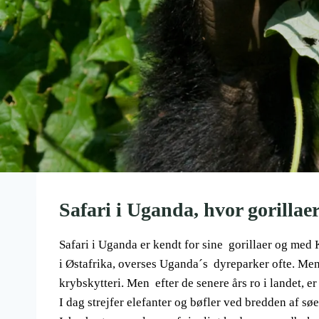
Safari i Uganda, hvor gorillaer
Safari i Uganda er kendt for sine gorillaer og med 
i Østafrika, overses Uganda´s dyreparker ofte. Men
krybskytteri. Men efter de senere års ro i landet, e
I dag strejfer elefanter og bøfler ved bredden af ​​