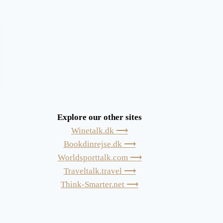
Explore our other sites
Winetalk.dk ⟶
Bookdinrejse.dk ⟶
Worldsporttalk.com ⟶
Traveltalk.travel ⟶
Think-Smarter.net ⟶