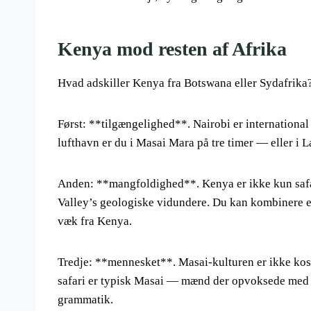
Kenya mod resten af Afrika
Hvad adskiller Kenya fra Botswana eller Sydafrika
Først: **tilgængelighed**. Nairobi er internationa
lufthavn er du i Masai Mara på tre timer — eller i La
Anden: **mangfoldighed**. Kenya er ikke kun safar
Valley’s geologiske vidundere. Du kan kombinere en
væk fra Kenya.
Tredje: **mennesket**. Masai-kulturen er ikke kost
safari er typisk Masai — mænd der opvoksede med d
grammatik.