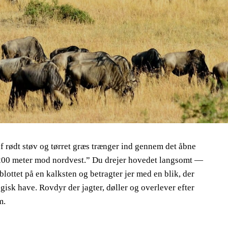
af rødt støv og tørret græs trænger ind gennem det åbne
. 200 meter mod nordvest.” Du drejer hovedet langsomt —
lottet på en kalksten og betragter jer med en blik, der
ogisk have. Rovdyr der jagter, døller og overlever efter
m.