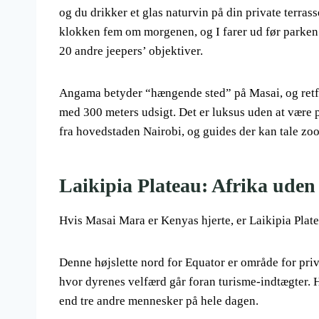
og du drikker et glas naturvin på din private terras
klokken fem om morgenen, og I farer ud før parken b
20 andre jeepers’ objektiver.
Angama betyder “hængende sted” på Masai, og retfær
med 300 meters udsigt. Det er luksus uden at være p
fra hovedstaden Nairobi, og guides der kan tale zoo
Laikipia Plateau: Afrika uden
Hvis Masai Mara er Kenyas hjerte, er Laikipia Pla
Denne højslette nord for Equator er område for pri
hvor dyrenes velfærd går foran turisme-indtægter. H
end tre andre mennesker på hele dagen.