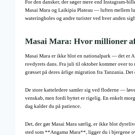
For den dansker, der søger mere end Instagram-bill
Masai Mara og Laikipia Plateau — luften mellem lu
wateringholes og andre turister ved hver anden sigh
Masai Mara: Hvor millioner af 
Masai Mara er ikke blot en nationalpark — det er Af
rovdyrets dans. Fra juli til oktober kommer over t
græsset på deres årlige migration fra Tanzania. Det 
De store katteledere samler sig ved floderne — løve
venskab, men fordi byttet er rigelig. En enkelt mor
dag kalder du på patience.
Det, der gør Masai Mara særlig, er ikke blot dyreli
sted som **Angama Mara**, ligger du i bjergene ov