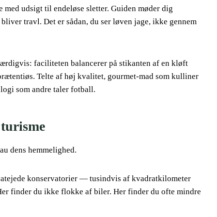
se med udsigt til endeløse sletter. Guiden møder dig
liver travl. Det er sådan, du ser løven jage, ikke gennem
digvis: faciliteten balancerer på stikanten af en kløft
rætentiøs. Telte af høj kvalitet, gourmet-mad som kulliner
logi som andre taler fotball.
 turisme
teau dens hemmelighed.
vatejede konservatorier — tusindvis af kvadratkilometer
er finder du ikke flokke af biler. Her finder du ofte mindre