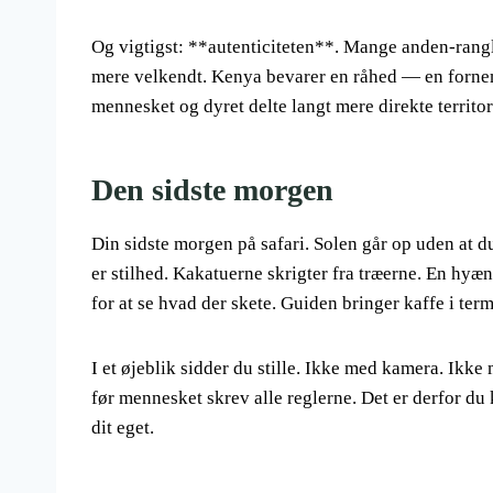
Og vigtigst: **autenticiteten**. Mange anden-ranglis
mere velkendt. Kenya bevarer en råhed — en fornemm
mennesket og dyret delte langt mere direkte territo
Den sidste morgen
Din sidste morgen på safari. Solen går op uden at du
er stilhed. Kakatuerne skrigter fra træerne. En hyæne
for at se hvad der skete. Guiden bringer kaffe i te
I et øjeblik sidder du stille. Ikke med kamera. Ikke 
før mennesket skrev alle reglerne. Det er derfor du 
dit eget.