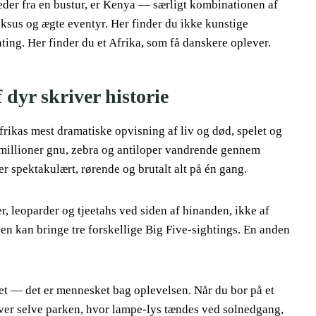
eder fra en bustur, er Kenya — særligt kombinationen af
ksus og ægte eventyr. Her finder du ikke kunstige
ting. Her finder du et Afrika, som få danskere oplever.
dyr skriver historie
rikas mest dramatiske opvisning af liv og død, spelet og
o millioner gnu, zebra og antiloper vandrende gennem
er spektakulært, rørende og brutalt alt på én gang.
r, leoparder og tjeetahs ved siden af hinanden, ikke af
gen kan bringe tre forskellige Big Five-sightings. En anden
vet — det er mennesket bag oplevelsen. Når du bor på et
er selve parken, hvor lampe-lys tændes ved solnedgang,