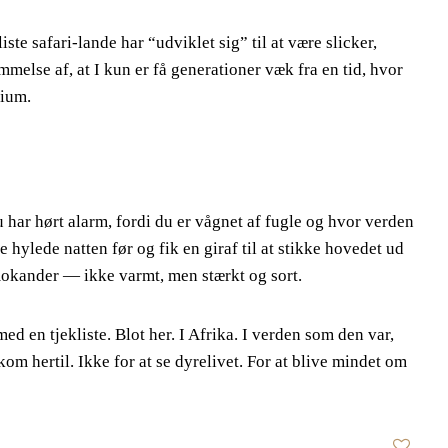
te safari-lande har “udviklet sig” til at være slicker,
else af, at I kun er få generationer væk fra en tid, hvor
rium.
 har hørt alarm, fordi du er vågnet af fugle og hvor verden
 hylede natten før og fik en giraf til at stikke hovedet ud
rmokander — ikke varmt, men stærkt og sort.
med en tjekliste. Blot her. I Afrika. I verden som den var,
kom hertil. Ikke for at se dyrelivet. For at blive mindet om