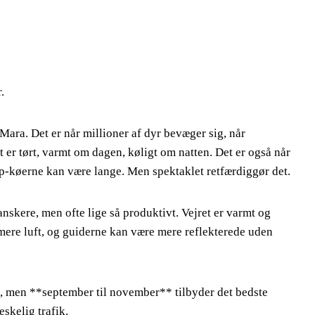
.
Mara. Det er når millioner af dyr bevæger sig, når
 er tørt, varmt om dagen, køligt om natten. Det er også når
eep-køerne kan være lange. Men spektaklet retfærdiggør det.
skere, men ofte lige så produktivt. Vejret er varmt og
ar mere luft, og guiderne kan være mere reflekterede uden
rt, men **september til november** tilbyder det bedste
skelig trafik.