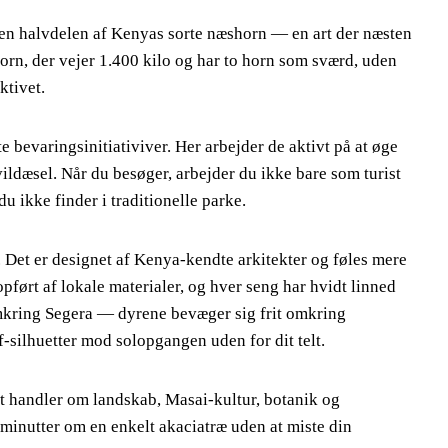
sten halvdelen af Kenyas sorte næshorn — en art der næsten
orn, der vejer 1.400 kilo og har to horn som sværd, uden
ktivet.
 bevaringsinitiativiver. Her arbejder de aktivt på at øge
ildæsel. Når du besøger, arbejder du ikke bare som turist
u ikke finder i traditionelle parke.
. Det er designet af Kenya-kendte arkitekter og føles mere
pført af lokale materialer, og hver seng har hvidt linned
omkring Segera — dyrene bevæger sig frit omkring
af-silhuetter mod solopgangen uden for dit telt.
t handler om landskab, Masai-kultur, botanik og
 minutter om en enkelt akaciatræ uden at miste din