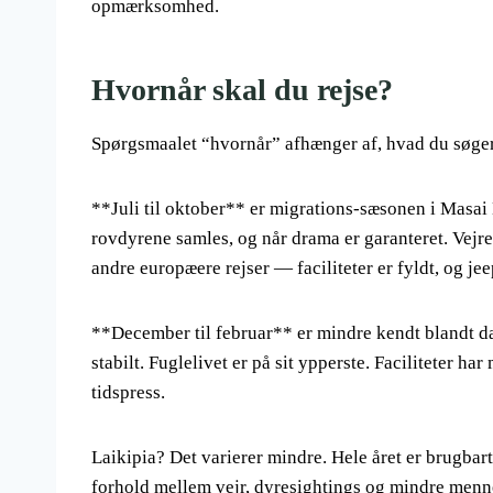
opmærksomhed.
Hvornår skal du rejse?
Spørgsmaalet “hvornår” afhænger af, hvad du søger
**Juli til oktober** er migrations-sæsonen i Masai 
rovdyrene samles, og når drama er garanteret. Vejret
andre europæere rejser — faciliteter er fyldt, og j
**December til februar** er mindre kendt blandt dan
stabilt. Fuglelivet er på sit ypperste. Faciliteter h
tidspress.
Laikipia? Det varierer mindre. Hele året er brugba
forhold mellem vejr, dyresightings og mindre menne