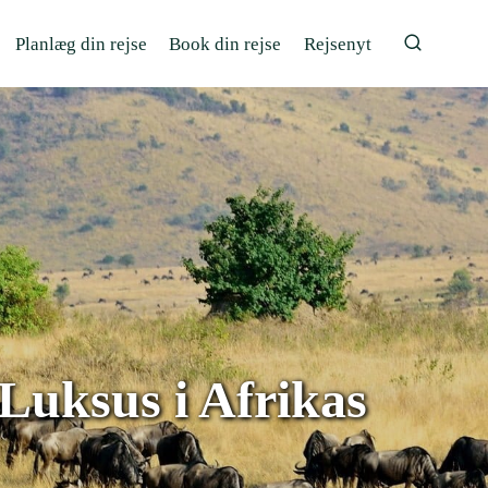
Planlæg din rejse
Book din rejse
Rejsenyt
Luksus i Afrikas