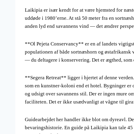
Laikipia er især kendt for at være hjemsted for næ
uddøde i 1980’erne. At stå 50 meter fra en sortnæsh
anden lyd end savannens vind — det ændrer perspe
**Ol Pejeta Conservancy** er en af landets vigtigste
populationen af både sortnæshorn og østafrikansk v
— du deltagere i konservering. Det er ægthed, som d
**Segera Retreat** ligger i hjertet af denne verden
som en kunstner-koloni end et hotel. Bygninger er o
og udsigt over savannens stil. Der er ingen mure 
faciliteten. Det er ikke usædvanligt at vågne til gir
Guidearbejdet her handler ikke blot om dyreavl. De
bevaringshistorie. En guide på Laikipia kan tale 45