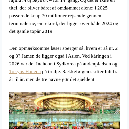
lufthavn af Skytrax
– for 14. gang. Og det er ikke en
titel, der bliver båret af omdømmet alene: i 2025
passerede knap 70 millioner rejsende gennem
terminalerne, en rekord, der ligger over både 2024 og
det gamle topår 2019.
Den opmærksomme læser spørger så, hvem er så nr. 2
og 3? Jamen de ligger også i Asien. Ved kåringen i
2026 var det Incheon i Sydkorea på andenpladsen og
Tokyos Haneda
på tredje. Rækkefølgen skifter lidt fra
år til år, men de tre navne gør det sjældent.