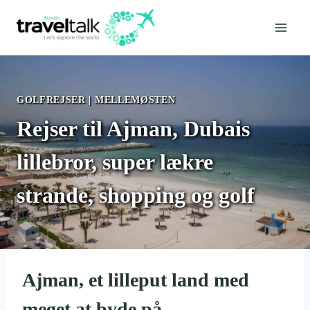
Fortsæt
til
indhold
GOLFREJSER
|
MELLEMØSTEN
Rejser til Ajman, Dubais
lillebror, super lækre
strande, shopping og golf
Ajman, et lilleput land med
meget at byde på