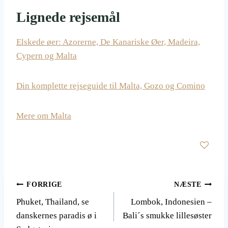
Lignede rejsemål
Elskede øer: Azorerne, De Kanariske Øer, Madeira,
Cypern og Malta
Din komplette rejseguide til Malta, Gozo og Comino
Mere om Malta
Indlægsnavigation
FORRIGE
NÆSTE
Phuket, Thailand, se
Lombok, Indonesien –
danskernes paradis ø i
Bali´s smukke lillesøster