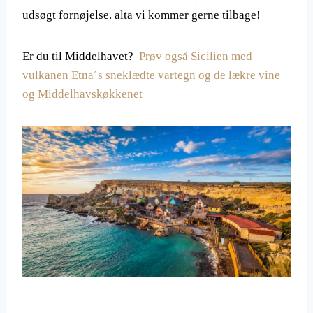
udsøgt fornøjelse. alta vi kommer gerne tilbage!
Er du til Middelhavet?
Prøv også Sicilien med
vulkanen Etna´s sneklædte vartegn og de lækre vine
og Middelhavskøkkenet