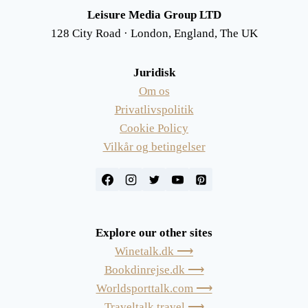
Leisure Media Group LTD
128 City Road · London, England, The UK
Juridisk
Om os
Privatlivspolitik
Cookie Policy
Vilkår og betingelser
Explore our other sites
Winetalk.dk ⟶
Bookdinrejse.dk ⟶
Worldsporttalk.com ⟶
Traveltalk.travel ⟶