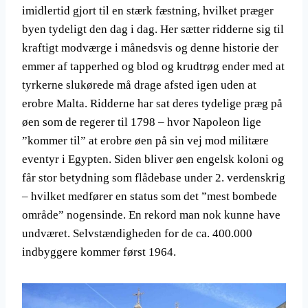
imidlertid gjort til en stærk fæstning, hvilket præger
byen tydeligt den dag i dag. Her sætter ridderne sig til
kraftigt modværge i månedsvis og denne historie der
emmer af tapperhed og blod og krudtrøg ender med at
tyrkerne slukørede må drage afsted igen uden at
erobre Malta. Ridderne har sat deres tydelige præg på
øen som de regerer til 1798 – hvor Napoleon lige
”kommer til” at erobre øen på sin vej mod militære
eventyr i Egypten. Siden bliver øen engelsk koloni og
får stor betydning som flådebase under 2. verdenskrig
– hvilket medfører en status som det ”mest bombede
område” nogensinde. En rekord man nok kunne have
undværet. Selvstændigheden for de ca. 400.000
indbyggere kommer først 1964.