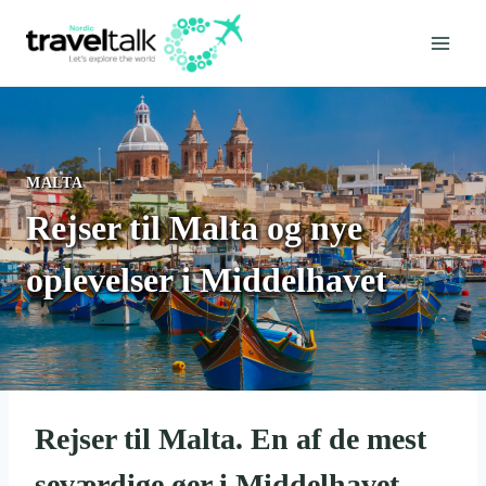
Fortsæt
til
indhold
MALTA
Rejser til Malta og nye
oplevelser i Middelhavet
Rejser til Malta. En af de mest
seværdige øer i Middelhavet