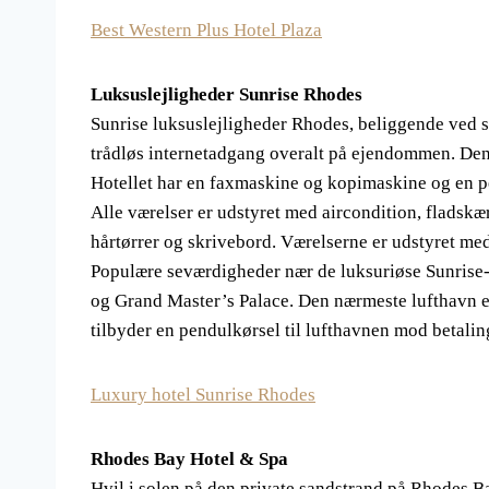
Best Western Plus Hotel Plaza
Luksuslejligheder Sunrise Rhodes
Sunrise luksuslejligheder Rhodes, beliggende ved st
trådløs internetadgang overalt på ejendommen. Denn
Hotellet har en faxmaskine og kopimaskine og en 
Alle værelser er udstyret med aircondition, fladskæ
hårtørrer og skrivebord. Værelserne er udstyret me
Populære seværdigheder nær de luksuriøse Sunrise-
og Grand Master’s Palace. Den nærmeste lufthavn er
tilbyder en pendulkørsel til lufthavnen mod betalin
Luxury hotel Sunrise Rhodes
Rhodes Bay Hotel & Spa
Hvil i solen på den private sandstrand på Rhodes Ba