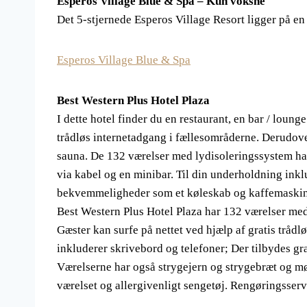
Esperos Village Blue & Spa – Kun voksne
Det 5-stjernede Esperos Village Resort ligger på 
Esperos Village Blue & Spa
Best Western Plus Hotel Plaza
I dette hotel finder du en restaurant, en bar / loung
trådløs internetadgang i fællesområderne. Derudover
sauna. De 132 værelser med lydisoleringssystem har 
via kabel og en minibar. Til din underholdning inkl
bekvemmeligheder som et køleskab og kaffemaskin
Best Western Plus Hotel Plaza har 132 værelser med
Gæster kan surfe på nettet ved hjælp af gratis trådl
inkluderer skrivebord og telefoner; Der tilbydes g
Værelserne har også strygejern og strygebræt og 
værelset og allergivenligt sengetøj. Rengøringsserv