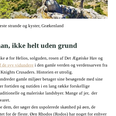
neste strande og kyster, Grækenland
man, ikke helt uden grund
e ø for Helios, solguden, rosen af ​​Det Ægæiske Hav og
f de syv vidundere
i den gamle verden og verdensarven fra
Knights Crusaders. Historien er utrolig.
ndreder gamle miljøer betager sine besøgende med sine
rer fortiden og nutiden i en lang række forskellige
aditionelle og maleriske landsbyer. Mange af jer, der
varet.
for dem, der søger den uspolerede skønhed på øen, de
itet for de fleste. Øen Rhodos (Rodos) har noget for enhver