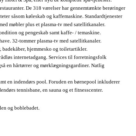
2 restauranter. De 318 værelser har gennemtænkte berøringer
ter såsom køleskab og kaffemaskine. Standardtjenester
med møbler plus et plasma-tv med satellitkanaler.
ndition og pengeskab samt kaffe- / temaskine.
have. 32-tommer plasma-tv med satellitkanaler.
 badekåber, hjemmesko og toiletartikler.
rådløs internetadgang. Services til forretningsfolk
gså en hårtørrer og mørklægningsgardiner. Natlig
mt en indendørs pool. Foruden en børnepool inkluderer
udendørs tennisbane, en sauna og et fitnesscenter.
len og boblebadet.