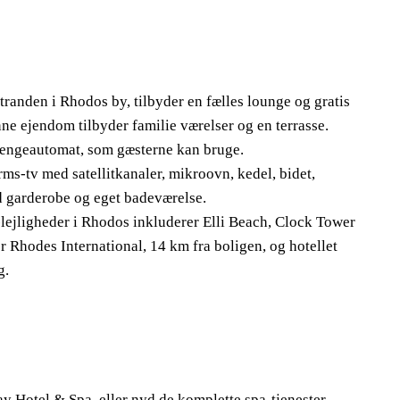
randen i Rhodos by, tilbyder en fælles lounge og gratis
e ejendom tilbyder familie værelser og en terrasse.
pengeautomat, som gæsterne kan bruge.
rms-tv med satellitkanaler, mikroovn, kedel, bidet,
d garderobe og eget badeværelse.
lejligheder i Rhodos inkluderer Elli Beach, Clock Tower
 Rhodes International, 14 km fra boligen, og hotellet
g.
y Hotel & Spa, eller nyd de komplette spa-tjenester.