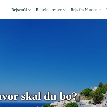
Rejsemål
Rejseinteresser
Rejs fra Norden
hvor skal du bo?