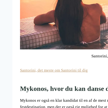
Santorini
Santorini, det meste om Santorini til dig
Mykonos, hvor du kan danse d
Mykonos er også en klar kandidat til en af ​​de mest
festdestination, men der er også rig mulighed for a