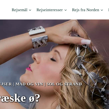
Rejsemål
Rejseinteresser
Rejs fra Norden
EJSER
|
MAD OG VIN
|
SOL OG STRAND
ræske ø?