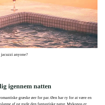
, jacuzzi anyone?
ig igennem natten
 romantiske græske øer for par. Øen har ry for at være en
t slappe af og nyde den fantastiske natur. Mykonos er