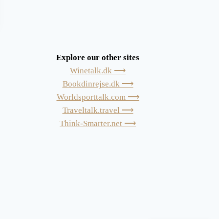
Explore our other sites
Winetalk.dk ⟶
Bookdinrejse.dk ⟶
Worldsporttalk.com ⟶
Traveltalk.travel ⟶
Think-Smarter.net ⟶