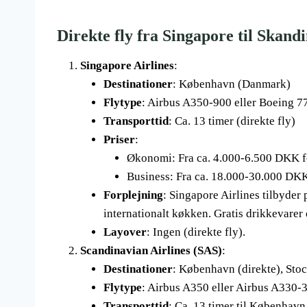
Direkte fly fra Singapore til Skand
Singapore Airlines
:
Destinationer
: København (Danmark)
Flytype
: Airbus A350-900 eller Boeing 
Transporttid
: Ca. 13 timer (direkte fly)
Priser
:
Økonomi: Fra ca. 4.000-6.500 DKK for
Business: Fra ca. 18.000-30.000 DKK
Forplejning
: Singapore Airlines tilbyder 
internationalt køkken. Gratis drikkevarer
Layover
: Ingen (direkte fly).
Scandinavian Airlines (SAS)
:
Destinationer
: København (direkte), St
Flytype
: Airbus A350 eller Airbus A330-3
Transporttid
: Ca. 13 timer til København