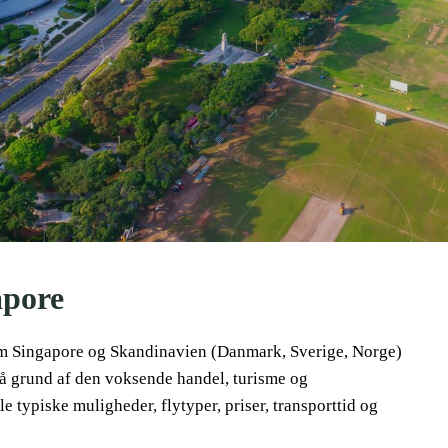
apore
em Singapore og Skandinavien (Danmark, Sverige, Norge)
 på grund af den voksende handel, turisme og
 typiske muligheder, flytyper, priser, transporttid og