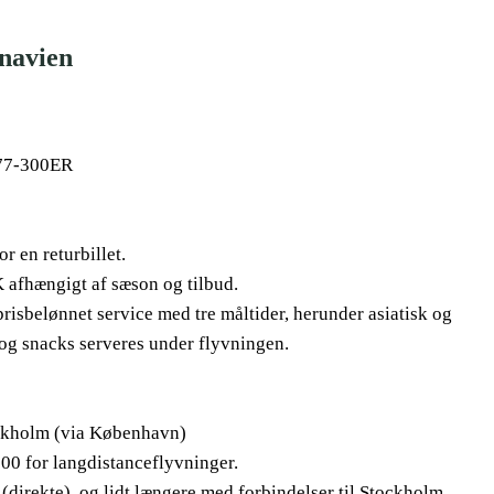
inavien
777-300ER
 en returbillet.
 afhængigt af sæson og tilbud.
prisbelønnet service med tre måltider, herunder asiatisk og
 og snacks serveres under flyvningen.
ockholm (via København)
00 for langdistanceflyvninger.
 (direkte), og lidt længere med forbindelser til Stockholm