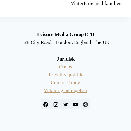
Vinterferie med familien
Leisure Media Group LTD
128 City Road · London, England, The UK
Juridisk
Om os
Privatlivspolitik
Cookie Policy
Vilkår og betingelser