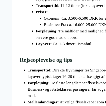
Transporttid
: 11-12 timer (inkl. layover i
Priser
:
Økonomi: Ca. 3.500-6.500 DKK for en
Business: Fra ca. 16.000-25.000 DK
Forplejning
: Tre måltider med mulighed f
servere god mad ombord.
Layover
: Ca. 1-3 timer i Istanbul.
Rejseoplevelse og tips
Transporttid
: Direkte flyvninger fra Singapor
layover typisk tager 16-20 timer, afhængigt af
Forplejning
: De fleste langdistanceflyselskabe
Business- og førsteklasses passagerer får adga
mad.
Mellemlandinger
: At vælge flyselskaber som 