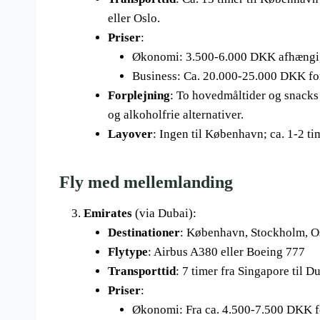
eller Oslo.
Priser
:
Økonomi: 3.500-6.000 DKK afhængigt
Business: Ca. 20.000-25.000 DKK for
Forplejning
: To hovedmåltider og snacks 
og alkoholfrie alternativer.
Layover
: Ingen til København; ca. 1-2 ti
Fly med mellemlanding
Emirates
(via Dubai):
Destinationer
: København, Stockholm, O
Flytype
: Airbus A380 eller Boeing 777
Transporttid
: 7 timer fra Singapore til D
Priser
:
Økonomi: Fra ca. 4.500-7.500 DKK for