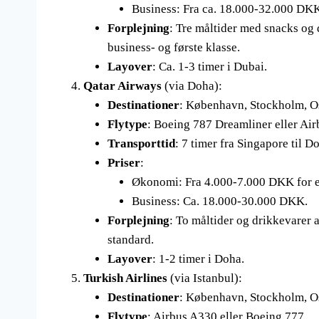
Business: Fra ca. 18.000-32.000 DK
Forplejning
: Tre måltider med snacks og d
business- og første klasse.
Layover
: Ca. 1-3 timer i Dubai.
Qatar Airways
(via Doha):
Destinationer
: København, Stockholm, O
Flytype
: Boeing 787 Dreamliner eller Ai
Transporttid
: 7 timer fra Singapore til D
Priser
:
Økonomi: Fra 4.000-7.000 DKK for en
Business: Ca. 18.000-30.000 DKK.
Forplejning
: To måltider og drikkevarer a
standard.
Layover
: 1-2 timer i Doha.
Turkish Airlines
(via Istanbul):
Destinationer
: København, Stockholm, O
Flytype
: Airbus A330 eller Boeing 777