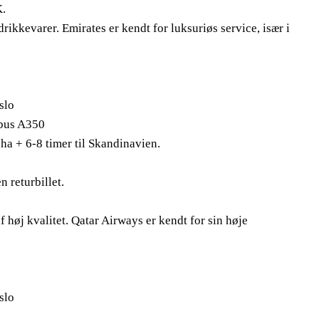
K.
rikkevarer. Emirates er kendt for luksuriøs service, især i
slo
rbus A350
oha + 6-8 timer til Skandinavien.
 returbillet.
f høj kvalitet. Qatar Airways er kendt for sin høje
slo