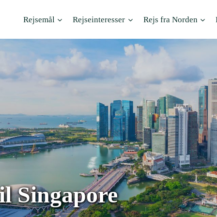
Rejsemål
Rejseinteresser
Rejs fra Norden
il Singapore