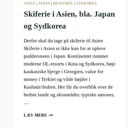
ASIEN
|
JAPAN
|
REJSEMÅL
|
SYDKOREA
Skiferie i Asien, bla. Japan
og Sydkorea
Derfor skal du tage på skiferie til Asien
Skiferie i Asien er ikke kun for at opleve
puddersneen i Japan. Kontinentet rummer
moderne OL-resorts i Kina og Sydkorea, høje
kaukasiske bjerge i Georgien, value for
money i Tyrkiet og vilde højder i
Kashmir/Indien. Her får du overblik over de
bedste lande og skiområder, typiske sæsoner,
…
SKIFERIE
LÆS MERE
I
ASIEN,