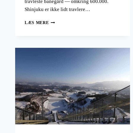
travleste banegård — omkring 600.000.
Shinjuku er ikke lidt travlere…
VERDENS
LÆS MERE
STØRSTE
BY
ER
IKKE
LÆNGERE
TOKYO
—
OG
FORKLARINGEN
ER
MERE
INTERESSANT
END
TALLET