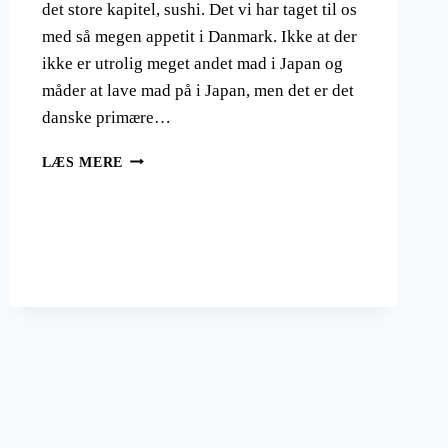
det store kapitel, sushi. Det vi har taget til os
med så megen appetit i Danmark. Ikke at der
ikke er utrolig meget andet mad i Japan og
måder at lave mad på i Japan, men det er det
danske primære…
JAPANSK
LÆS MERE
MAD
ER
MEGET
MERE
END
SUSHI.