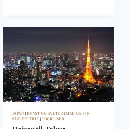
DET
DEN
MEST
LÆKRE?
JAPAN
|
KUNST OG KULTUR
|
MAD OG VIN
|
STORBYFERIE
|
TOGREJSER