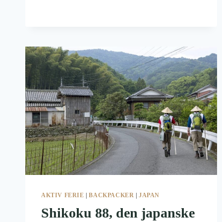
BLA.
JAPAN
OG
SYDKOREA
AKTIV FERIE
|
BACKPACKER
|
JAPAN
Shikoku 88, den japanske