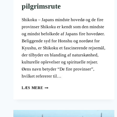
pilgrimsrute
Shikoku – Japans mindste hovedø og de fire
provinser Shikoku er kendt som den mindste
og mindst befolkede af Japans fire hovedøer.
Beliggende syd for Honshu og nordøst for
Kyushu, er Shikoku et fascinerende rejsemål,
der tilbyder en blanding af naturskønhed,
kulturelle oplevelser og spirituelle rejser.
Øens navn betyder “De fire provinser”,
hvilket refererer til…
SHIKOKU
LÆS MERE
88,
DEN
JAPANSKE
PILGRIMSRUTE