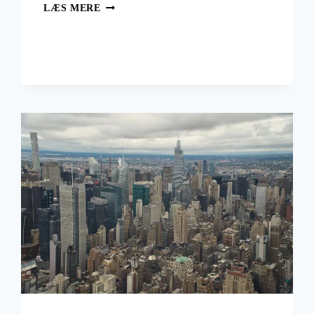
JUL
LÆS MERE
I
JAPAN,
EN
FUSION
AF
JUL
MELLEM
ØST
OG
VEST