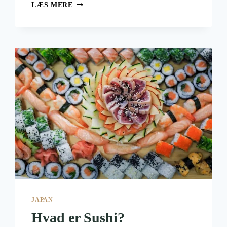
HØJESTE
LÆS MERE
BYGNINGER
I
VERDEN
JAPAN
Hvad er Sushi?