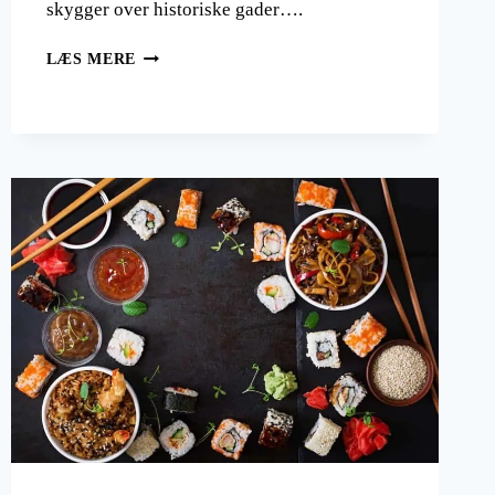
skygger over historiske gader….
HALLOWEEN
LÆS MERE
REJSEMÅL
–
HVOR
SKAL
DU
FEJRE
ÅRETS
MEST
UHYGGELIGE
TID?