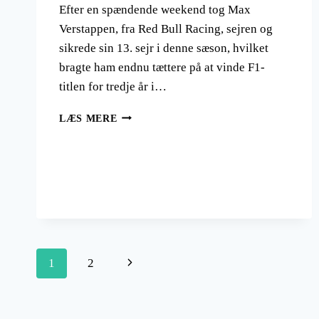
Efter en spændende weekend tog Max
Verstappen, fra Red Bull Racing, sejren og
sikrede sin 13. sejr i denne sæson, hvilket
bragte ham endnu tættere på at vinde F1-
titlen for tredje år i…
F1
LÆS MERE
JAPAN
GRAND
PRIX
2023
Side
Næste
1
2
navigation
side