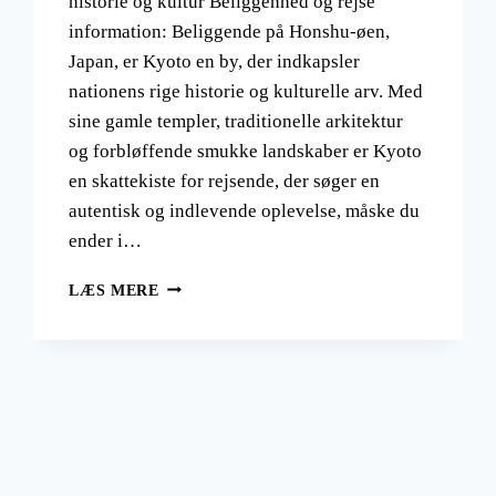
historie og kultur Beliggenhed og rejse
information: Beliggende på Honshu-øen,
Japan, er Kyoto en by, der indkapsler
nationens rige historie og kulturelle arv. Med
sine gamle templer, traditionelle arkitektur
og forbløffende smukke landskaber er Kyoto
en skattekiste for rejsende, der søger en
autentisk og indlevende oplevelse, måske du
ender i…
KYOTO
LÆS MERE
ER
JAPANS
BERØMTE
TEMPEL
BY