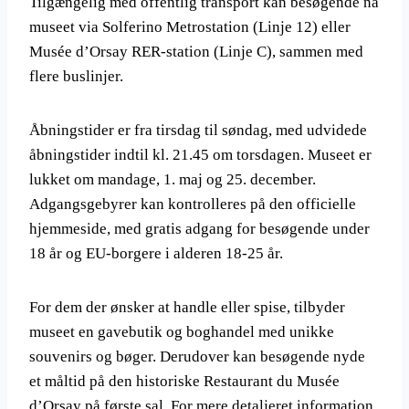
Tilgængelig med offentlig transport kan besøgende nå
museet via Solferino Metrostation (Linje 12) eller
Musée d’Orsay RER-station (Linje C), sammen med
flere buslinjer.
Åbningstider er fra tirsdag til søndag, med udvidede
åbningstider indtil kl. 21.45 om torsdagen. Museet er
lukket om mandage, 1. maj og 25. december.
Adgangsgebyrer kan kontrolleres på den officielle
hjemmeside, med gratis adgang for besøgende under
18 år og EU-borgere i alderen 18-25 år.
For dem der ønsker at handle eller spise, tilbyder
museet en gavebutik og boghandel med unikke
souvenirs og bøger. Derudover kan besøgende nyde
et måltid på den historiske Restaurant du Musée
d’Orsay på første sal. For mere detaljeret information,