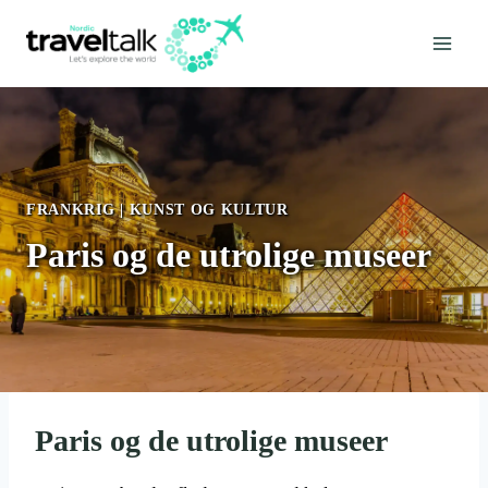
Fortsæt
til
indhold
FRANKRIG
|
KUNST OG KULTUR
Paris og de utrolige museer
Paris og de utrolige museer