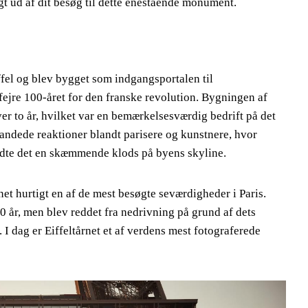
gt ud af dit besøg til dette enestående monument.
ffel og blev bygget som indgangsportalen til
 fejre 100-året for den franske revolution. Bygningen af
over to år, hvilket var en bemærkelsesværdig bedrift på det
blandede reaktioner blandt parisere og kunstnere, hvor
aldte det en skæmmende klods på byens skyline.
net hurtigt en af de mest besøgte seværdigheder i Paris.
20 år, men blev reddet fra nedrivning på grund af dets
I dag er Eiffeltårnet et af verdens mest fotograferede