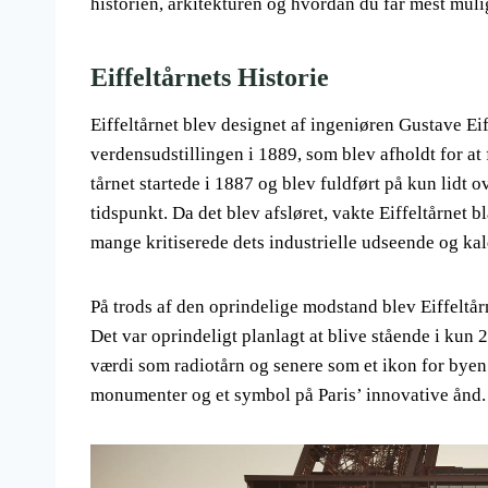
historien, arkitekturen og hvordan du får mest muli
Eiffeltårnets Historie
Eiffeltårnet blev designet af ingeniøren Gustave Ei
verdensudstillingen i 1889, som blev afholdt for at
tårnet startede i 1887 og blev fuldført på kun lidt 
tidspunkt. Da det blev afsløret, vakte Eiffeltårnet 
mange kritiserede dets industrielle udseende og k
På trods af den oprindelige modstand blev Eiffeltår
Det var oprindeligt planlagt at blive stående i kun 
værdi som radiotårn og senere som et ikon for byen. 
monumenter og et symbol på Paris’ innovative ånd.