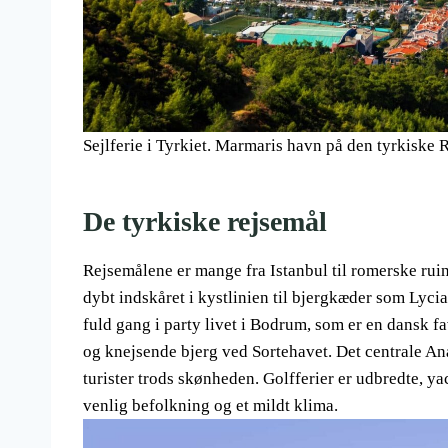
Sejlferie i Tyrkiet. Marmaris havn på den tyrkiske R
De tyrkiske rejsemål
Rejsemålene er mange fra Istanbul til romerske rui
dybt indskåret i kystlinien til bjergkæder som Lyci
fuld gang i party livet i Bodrum, som er en dansk fa
og knejsende bjerg ved Sortehavet. Det centrale Ana
turister trods skønheden. Golfferier er udbredte, yac
venlig befolkning og et mildt klima.