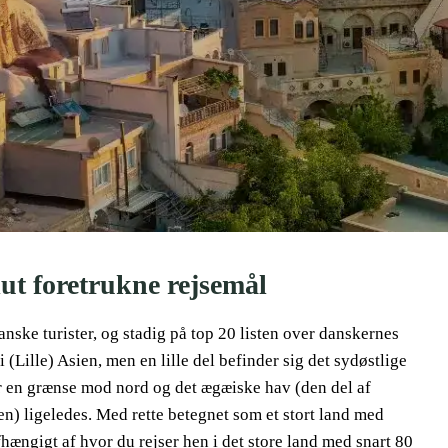
lut foretrukne rejsemål
nske turister, og stadig på top 20 listen over danskernes
 (Lille) Asien, men en lille del befinder sig det sydøstlige
r en grænse mod nord og det ægæiske hav (den del af
n) ligeledes. Med rette betegnet som et stort land med
fhængigt af hvor du rejser hen i det store land med snart 80