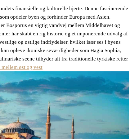
landets finansielle og kulturelle hjerte. Denne fascinerende
, som opdeler byen og forbinder Europa med Asien.
r Bosporus en vigtig vandvej mellem Middelhavet og
nter har skabt en rig historie og et imponerende udvalg af
estlige og østlige indflydelser, hvilket især ses i byens
 kan opleve ikoniske seværdigheder som Hagia Sophia,
ariske scene tilbyder alt fra traditionelle tyrkiske retter
y mellem øst og vest