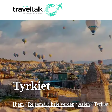
Fortsæt
til
indhold
Tyrkiet
Hjem
/
Rejsemål i hele verden
/
Asien
/
Tyrkiet