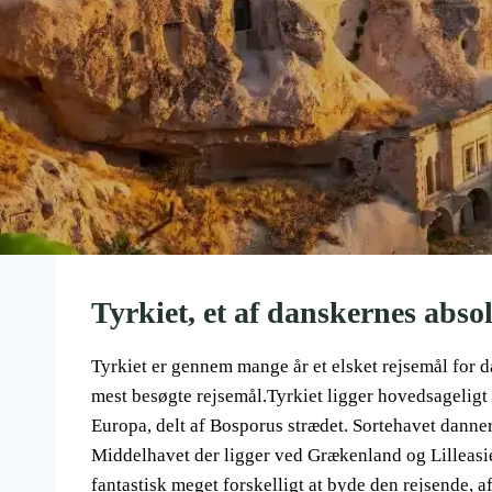
Tyrkiet, et af danskernes abso
Tyrkiet er gennem mange år et elsket rejsemål for da
mest besøgte rejsemål.Tyrkiet ligger hovedsageligt i
Europa, delt af Bosporus strædet. Sortehavet danne
Middelhavet der ligger ved Grækenland og Lilleasie
fantastisk meget forskelligt at byde den rejsende, a