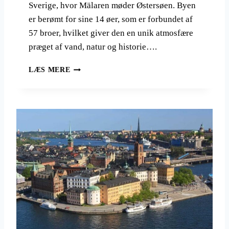
I
Sverige, hvor Mälaren møder Østersøen. Byen
N
er berømt for sine 14 øer, som er forbundet af
G
57 broer, hvilket giver den en unik atmosfære
U
I
præget af vand, natur og historie….
D
E
W
LÆS MERE
T
E
I
E
L
K
S
E
K
N
I
D
F
I
E
S
R
T
I
O
E
C
K
H
O
L