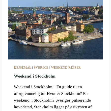
L
I
G
S
T
E
S
K
I
R
E
J
S
REJSEMÅL
|
SVERIGE
|
WEEKEND REJSER
E
R
Weekend i Stockholm
2
0
Weekend i Stockholm – En guide til en
2
uforglemmelig tur Hvor er Stockholm? En
6
weekend i Stockholm? Sveriges pulserende
–
D
hovedstad, Stockholm ligger på østkysten af