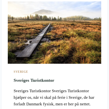
N
U
E
S
B
C
A
A
N
M
E
P
R
I
N
G
I
L
A
P
L
SVERIGE
A
N
Sveriges Turistkontor
D
Sveriges Turistkontor Sveriges Turistkontor
hjælper os, når vi skal på ferie i Sverige, de har
forladt Danmark fysisk, men er her på nettet.