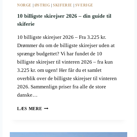
O
NORGE
|
ØSTRIG
|
SKIFERIE
|
SVERIGE
R
S
10 billigste skirejser 2026 – din guide til
L
skiferie
A
G
10 billigste skirejser 2026 – Fra 3.225 kr.
Drømmer du om de billigste skirejser uden at
sprænge budgettet? Vi har fundet de 10
billigste skirejser til vinteren 2026 – fra kun
3.225 kr. om ugen! Her får du et samlet
overblik over de billigste skirejser til vinteren
2026. Sammenlign priser fra alle de store
danske…
1
LÆS MERE
0
B
I
L