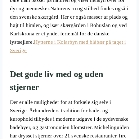
bare man passer på naturen og viser hensyn over for
dyr og mennesker.Naturens ro og stilhed findes også i
den svenske skærgård. Her er også masser af plads og
højt til himlen, og især skærgården i Bohuslän og ved
Karlskrona er et yndet feriemål for de danske
lystsejlere.
Hytterne i Kolarbyn med blåbær på taget i
Sverige
Det gode liv med og uden
stjerner
Der er alle muligheder for at forkæle sig selv i
Sverige. Århundreders tradition for bade- og
kurophold tilbydes i moderne udgave i de sydsvenske
badebyer, og gastronomien blomstrer. Michelinguiden
har drysset stjerner over 21 svenske restauranter, fire