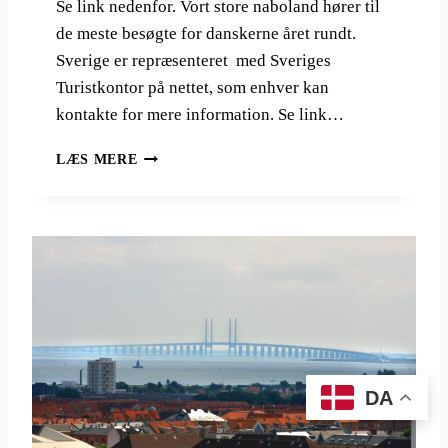
Se link nedenfor. Vort store naboland hører til
de meste besøgte for danskerne året rundt.
Sverige er repræsenteret med Sveriges
Turistkontor på nettet, som enhver kan
kontakte for mere information. Se link…
S
LÆS MERE
V
E
R
I
G
E
S
T
U
R
I
DA
S
T