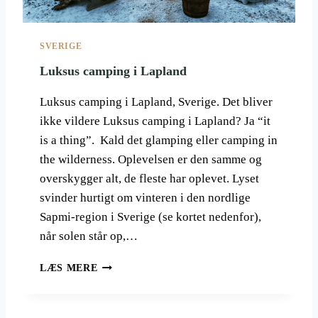
K
E
R
SVERIGE
D
A
Luksus camping i Lapland
N
S
Luksus camping i Lapland, Sverige. Det bliver
K
ikke vildere Luksus camping i Lapland? Ja “it
E
is a thing”. Kald det glamping eller camping in
R
N
the wilderness. Oplevelsen er den samme og
E
overskygger alt, de fleste har oplevet. Lyset
T
svinder hurtigt om vinteren i den nordlige
I
Sapmi-region i Sverige (se kortet nedenfor),
L
D
når solen står op,…
E
S
L
LÆS MERE
K
U
Ø
K
N
S