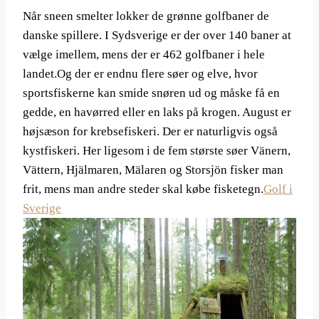
Når sneen smelter lokker de grønne golfbaner de
danske spillere. I Sydsverige er der over 140 baner at
vælge imellem, mens der er 462 golfbaner i hele
landet.Og der er endnu flere søer og elve, hvor
sportsfiskerne kan smide snøren ud og måske få en
gedde, en havørred eller en laks på krogen. August er
højsæson for krebsefiskeri. Der er naturligvis også
kystfiskeri. Her ligesom i de fem største søer Vänern,
Vättern, Hjälmaren, Mälaren og Storsjön fisker man
frit, mens man andre steder skal købe fisketegn.
Golf i
Sverige