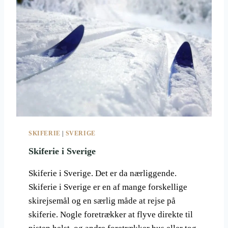
T
I
L
S
V
E
R
I
G
E
Å
R
SKIFERIE
|
SVERIGE
E
T
Skiferie i Sverige
R
U
Skiferie i Sverige. Det er da nærliggende.
N
Skiferie i Sverige er en af mange forskellige
D
skirejsemål og en særlig måde at rejse på
T
,
skiferie. Nogle foretrækker at flyve direkte til
1