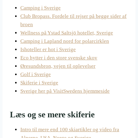
Camping i Sverige
Club Bropass. Fordele til rejser på begge sider af
broen
Wellness på Ystad Saltsjö hotellet, Sverige
Camping i Lapland nord for polarcirklen
Ishoteller er hot i Sverige
Eco hytter i den store svenske skov
Øresundsbron, vejen til oplevelser
Golf i Sverige
Skiferie i Sverige
Sverige her på VisitSwedens hjemmeside
Læs og se mere skiferie
Intro til mere end 100 skiartikler og video fra
Alperne, USA, Norge og Sverige