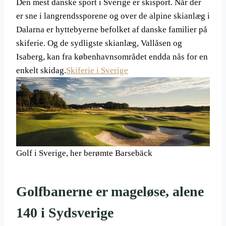
Den mest danske sport i Sverige er skisport. Når der
er sne i langrendssporene og over de alpine skianlæg i
Dalarna er hyttebyerne befolket af danske familier på
skiferie. Og de sydligste skianlæg, Vallåsen og
Isaberg, kan fra københavnsområdet endda nås for en
enkelt skidag.
Skiferie i Sverige
Golf i Sverige, her berømte Barsebäck
Golfbanerne er mageløse, alene
140 i Sydsverige