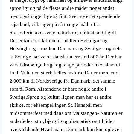
er meget trygt og familiært og alligevel landskabeligt,
sprogligt og på de fleste andre måder noget andet,
men også noget lige så fint. Sverige er et spændende
rejseland, vi bruger på så mange måder fra
Storbyferie over ægte naturferie, midnatsol til golf.
Der er kun fire kilometer mellem Helsingør og
Helsingborg – mellem Danmark og Sverige – og dele
af Sverige har været dansk i mere end 800 år. Der har
været drabelige krige og lange perioder med absolut
fred. Vi har en stærk fælles historie.Der er mere end
2.000 km til Nordsverige fra Danmark, det samme
som til Rom. Afstandene er bare nogle andre i
Sverige.Sprog og kultur ligner, men her er andre
skikke, for eksempel ingen St. Hansbål men
midsommerfest med dans om Majstangen- Naturen er
anderledes, stor, bjergrig og dramatisk og til tider
overvældende.Hvad man i Danmark kun kan opleve i