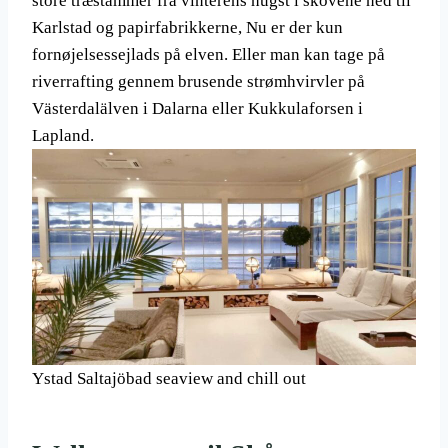
store træstammer fra vinterens hugst i skovene ned til
Karlstad og papirfabrikkerne, Nu er der kun
fornøjelsessejlads på elven. Eller man kan tage på
riverrafting gennem brusende strømhvirvler på
Västerdalälven i Dalarna eller Kukkulaforsen i
Lapland.
Ystad Saltajöbad seaview and chill out