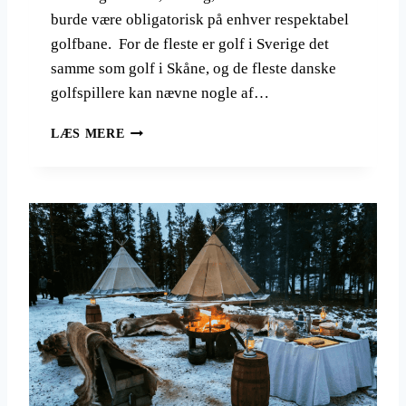
burde være obligatorisk på enhver respektabel
golfbane. For de fleste er golf i Sverige det
samme som golf i Skåne, og de fleste danske
golfspillere kan nævne nogle af…
G
LÆS MERE
O
L
F
I
S
V
E
R
I
G
E
L
O
K