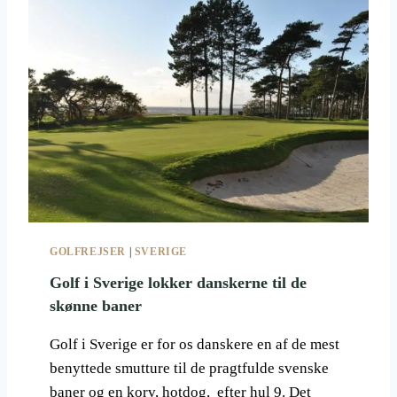
H
I
S
T
O
R
I
E
R
F
R
A
S
GOLFREJSER
|
SVERIGE
T
O
Golf i Sverige lokker danskerne til de
C
skønne baner
K
H
Golf i Sverige er for os danskere en af de mest
O
benyttede smutture til de pragtfulde svenske
L
M
baner og en korv, hotdog, efter hul 9. Det