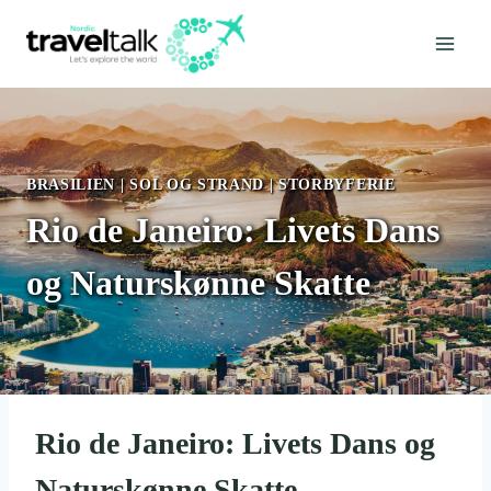
Fortsæt
til
indhold
BRASILIEN
|
SOL OG STRAND
|
STORBYFERIE
Rio de Janeiro: Livets Dans
og Naturskønne Skatte
Rio de Janeiro: Livets Dans og
Naturskønne Skatte