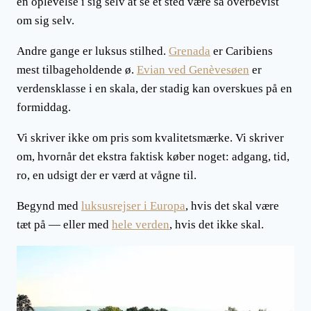
en oplevelse i sig selv at se et sted være så overbevist
om sig selv.
Andre gange er luksus stilhed.
Grenada
er Caribiens
mest tilbageholdende ø.
Evian ved Genèvesøen
er
verdensklasse i en skala, der stadig kan overskues på en
formiddag.
Vi skriver ikke om pris som kvalitetsmærke. Vi skriver
om, hvornår det ekstra faktisk køber noget: adgang, tid,
ro, en udsigt der er værd at vågne til.
Begynd med
luksusrejser i Europa
, hvis det skal være
tæt på — eller med
hele verden
, hvis det ikke skal.