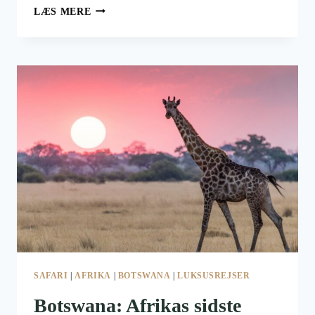
ROCKY
LÆS MERE
MOUNTAINEER:
CANADAS
STORSLÅEDE
PANORAMATOG
GENNEM
ROCKIES
SAFARI
|
AFRIKA
|
BOTSWANA
|
LUKSUSREJSER
Botswana: Afrikas sidste