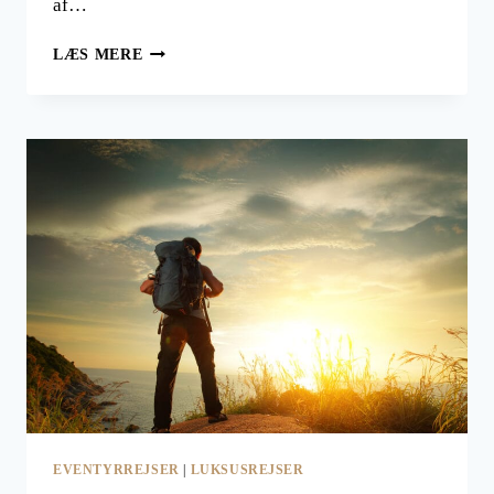
af…
WHITSUNDAY-
LÆS MERE
ØERNE
I
AUSTRALIEN
EVENTYRREJSER
|
LUKSUSREJSER