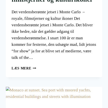
Det verdensberømte jetset i Monte Carlo –
royale, filmstjerner og kultur ikoner Det
verdensberømte jetset i Monte Carlo. Det bliver
ikke bedre, når det gælder adgang til
verdensberømmelse. I snart 100 år er man
kommer for festerne, den udsøgte mad, lidt jetons
“for show” ja for at blive set af medierne, være
talk of the…
DET
LÆS MERE
VERDENSBERØMTE
JETSET
I
MONTE
CARLO.
KENDTE
FILMSTJERNER
OG