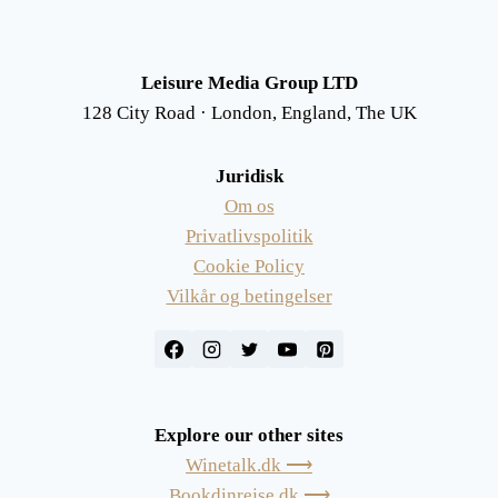
Leisure Media Group LTD
128 City Road · London, England, The UK
Juridisk
Om os
Privatlivspolitik
Cookie Policy
Vilkår og betingelser
Explore our other sites
Winetalk.dk ⟶
Bookdinrejse.dk ⟶