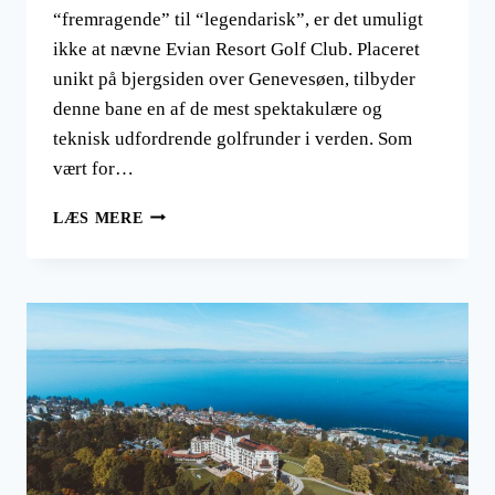
“fremragende” til “legendarisk”, er det umuligt
ikke at nævne Evian Resort Golf Club. Placeret
unikt på bjergsiden over Genevesøen, tilbyder
denne bane en af de mest spektakulære og
teknisk udfordrende golfrunder i verden. Som
vært for…
FRANSKE
LÆS MERE
GOLFBANER
HELT
PÅ
TOPPEN;
EVIAN
RESORT
GOLF
CLUB