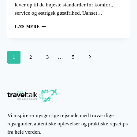
lever op til de højeste standarder for komfort,
service og østrigsk gæstfrihed. Uanset…
AUSTRIA
LÆS MERE
HOTEL
COLLECTION
Side
Næste
1
2
3
…
5
navigation
side
Vi inspirerer nysgerrige rejsende med troværdige
rejseguider, autentiske oplevelser og praktiske rejsetips
fra hele verden.