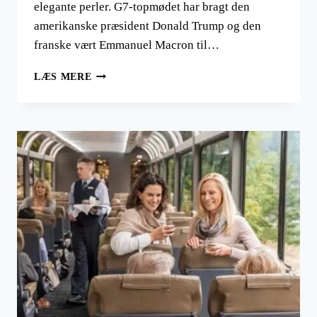
elegante perler. G7-topmødet har bragt den
amerikanske præsident Donald Trump og den
franske vært Emmanuel Macron til…
ÉVIAN-
LÆS MERE
LES-
BAINS:
DEN
ULTIMATIVE
FRANSKE
LUKSUS
OG
GOLF
I
VERDENSKLASSE