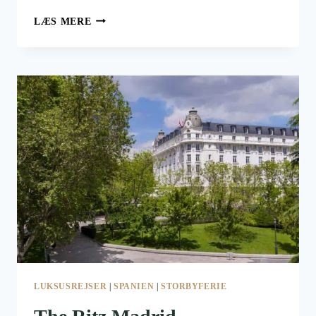
MAYOTTE
LÆS MERE
ER
EN
FRANSK
LAGUNE
Ø
I
DET
INDISKE
OCEAN
LUKSUSREJSER
|
SPANIEN
|
STORBYFERIE