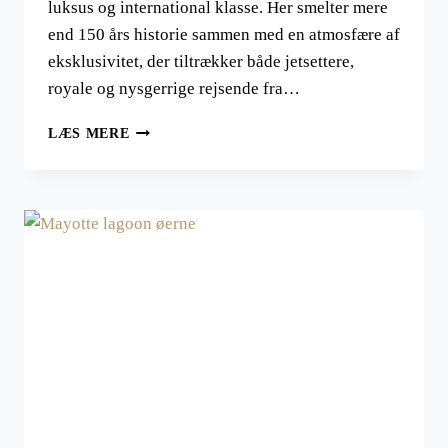
luksus og international klasse. Her smelter mere
end 150 års historie sammen med en atmosfære af
eksklusivitet, der tiltrækker både jetsettere,
royale og nysgerrige rejsende fra…
CASINO
LÆS MERE
DE
MONTE-
CARLO
ER
DEFINITIONEN
PÅ
GLAMOUR