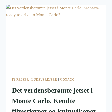
REJSER,
FRA
HYTTEFERIE
PÅ
NORDPOLEN
TIL
SAFARI
I
AFRIKA
F1 REJSER
|
LUKSUSREJSER
|
MONACO
Det verdensberømte jetset i
Monte Carlo. Kendte
filmstjerner og kulturikoner