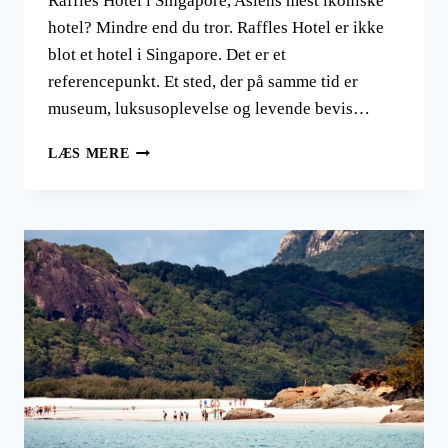
Raffles Hotel i Singapore, Asiens mest ikoniske
hotel? Mindre end du tror. Raffles Hotel er ikke
blot et hotel i Singapore. Det er et
referencepunkt. Et sted, der på samme tid er
museum, luksusoplevelse og levende bevis…
RAFFLES
LÆS MERE
HOTEL
I
SINGAPORE
–
OPLEV
MAGIEN
PÅ
ET
AF
ASIENS
MEST
LUKSURIØSE
HOTELLER