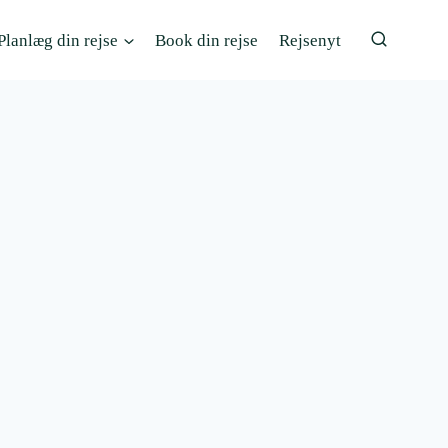
Planlæg din rejse
Book din rejse
Rejsenyt