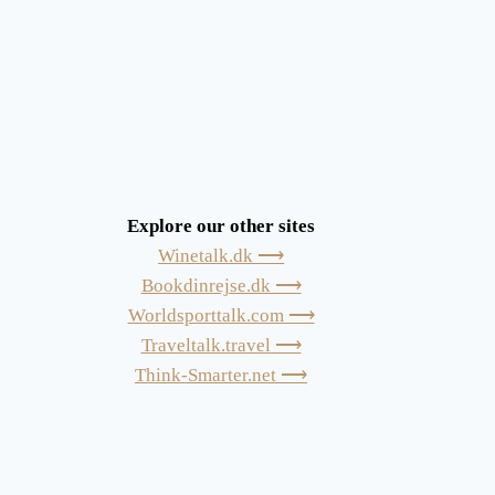
Explore our other sites
Winetalk.dk ⟶
Bookdinrejse.dk ⟶
Worldsporttalk.com ⟶
Traveltalk.travel ⟶
Think-Smarter.net ⟶