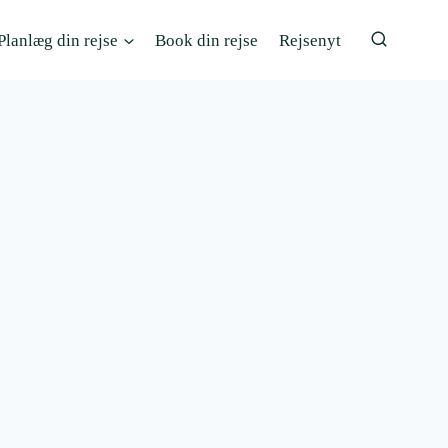
Planlæg din rejse
Book din rejse
Rejsenyt