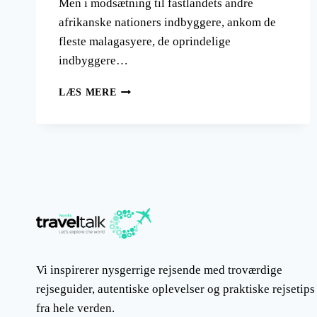
Men i modsætning til fastlandets andre
afrikanske nationers indbyggere, ankom de
fleste malagasyere, de oprindelige
indbyggere…
REJSEN
LÆS MERE
TIL
MADAGASKAR
–
TIL
KÆMPEØEN
VED
AFRIKAS
KYST
MED
DE
MEST
UTROLIGE
Vi inspirerer nysgerrige rejsende med troværdige
DYREARTER
rejseguider, autentiske oplevelser og praktiske rejsetips
fra hele verden.