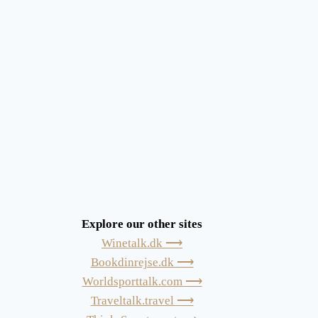
Explore our other sites
Winetalk.dk ⟶
Bookdinrejse.dk ⟶
Worldsporttalk.com ⟶
Traveltalk.travel ⟶