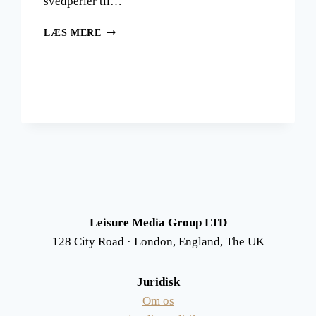
svedperler til…
NOSY
LÆS MERE
BE
PÅ
MADAGASKAR:
HAKUNA
MATATA!
Leisure Media Group LTD
128 City Road · London, England, The UK
Juridisk
Om os