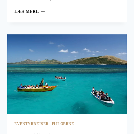
DEN
LÆS MERE
SKJULTE
PARADISØ
TAVEUNI
I
FJI
EVENTYRREJSER
|
FIJI ØERNE