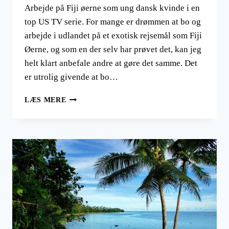
Arbejde på Fiji øerne som ung dansk kvinde i en
top US TV serie. For mange er drømmen at bo og
arbejde i udlandet på et exotisk rejsemål som Fiji
Øerne, og som en der selv har prøvet det, kan jeg
helt klart anbefale andre at gøre det samme. Det
er utrolig givende at bo…
FIJI
LÆS MERE
SOM
ARBEJDSPLADS
PÅ
SURVIVOR,
DEN
AMERIKANSKE
TOP
REALITY
TV-
SERIE