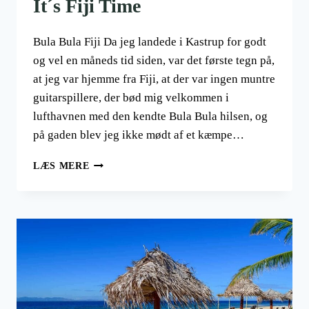
It´s Fiji Time
Bula Bula Fiji Da jeg landede i Kastrup for godt
og vel en måneds tid siden, var det første tegn på,
at jeg var hjemme fra Fiji, at der var ingen muntre
guitarspillere, der bød mig velkommen i
lufthavnen med den kendte Bula Bula hilsen, og
på gaden blev jeg ikke mødt af et kæmpe…
IT
LÆS MERE
´S
FIJI
TIME