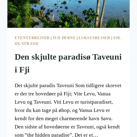
EVENTYRREJSER
|
FIJI ØERNE
|
LUKSUSREJSER
|
SOL
OG STRAND
Den skjulte paradisø Taveuni
i Fji
Det skjulte paradis Taveuni Som tidligere skrevet
er der tre hovedøer på Fiji; Vite Levu, Vanua
Levu og Taveuni. Viti Levu er turistparadiset,
hvor du kan tage på øhop, og Vanua Levu er
kendt for den meget charmerende havn Savu.
Den sidste af hovedøerne er Taveuni, også kendt
som ”the hidden paradise”. Det er et…