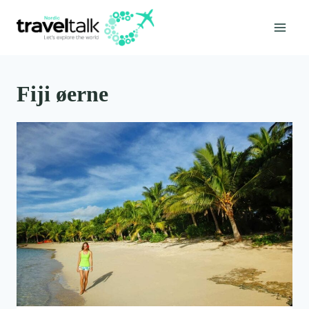
Fortsæt
til
indhold
Fiji øerne