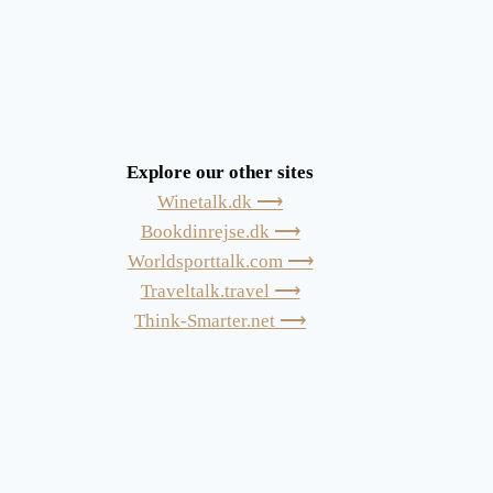
Explore our other sites
Winetalk.dk ⟶
Bookdinrejse.dk ⟶
Worldsporttalk.com ⟶
Traveltalk.travel ⟶
Think-Smarter.net ⟶