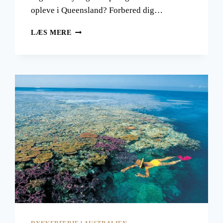
opleve i Queensland? Forbered dig…
REJSER
LÆS MERE
TIL
GOLD
COAST
I
QUEENSLAND