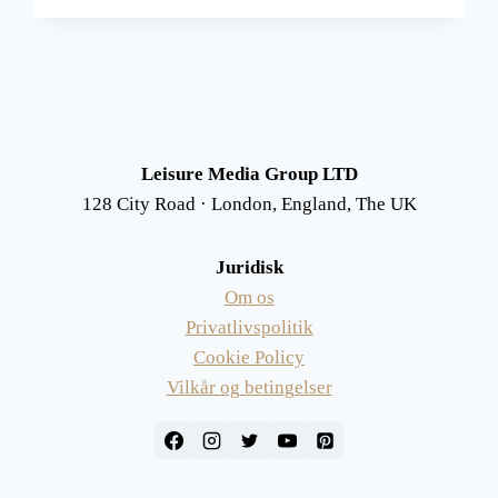
I
AUSTRALIEN,
ET
RENT
NATURVIDUNDER
Leisure Media Group LTD
128 City Road · London, England, The UK
Juridisk
Om os
Privatlivspolitik
Cookie Policy
Vilkår og betingelser