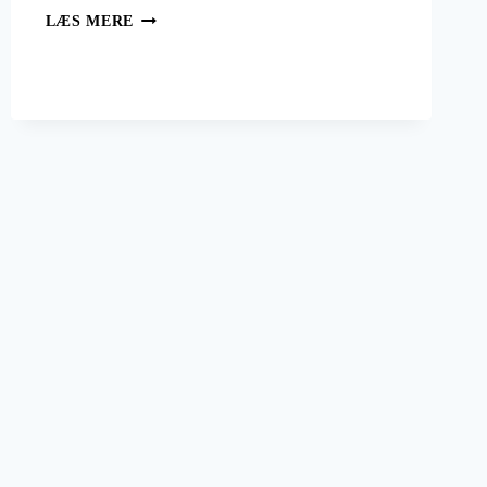
AUSTRALSKE
LÆS MERE
VINREJSER
OG
EVENTYR