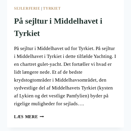
SEJLERFERIE
|
TYRKIET
På sejltur i Middelhavet i
Tyrkiet
På sejltur i Middelhavet ud for Tyrkiet. På sejltur
i Middelhavet i Tyrkiet i dette tilfælde Yachting. I
en chartret gulet-yacht. Det fortæller vi hvad er
lidt længere nede. Et af de bedste
krydstogtområder i Middelhavsområdet, den
sydvestlige del af Middelhavets Tyrkiet (kysten
af ​​Lykien og det vestlige Pamfylien) byder på
rigelige muligheder for sejlads….
PÅ
LÆS MERE
SEJLTUR
I