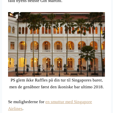
fald byens bedste Gin Martini.
PS glem ikke Raffles på din tur til Singapores barer,
men de genåbner først den ikoniske bar ultimo 2018.
Se mulighederne for
en smuttur med Singapore
Airlines
.