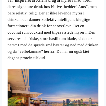
var inspireret af Asiens brug af myrer i mad, fordi
deres signature drink hos Native hedder” Ants”, men
bare relativ rolig. Der er ikke levende myrer i
drinken, der danner kollektiv intelligens kløgtige
formationer i din drink for at overleve. Det en
coconut rum cocktail med tilpas ristede myrer i. Den
serveres på friske, store basilikum blade, så det er
nemt: I med de sprøde små bæster og ned med drinken
og da “velbekomme” herfra! Du har nu også fået
dagens protein tilskud.