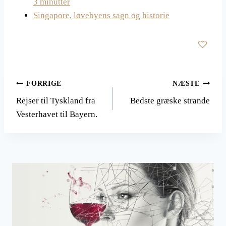
3 minutter
Singapore, løvebyens sagn og historie
Indlægsnavigation
FORRIGE
NÆSTE
Rejser til Tyskland fra
Bedste græske strande
Vesterhavet til Bayern.