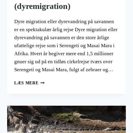
(dyremigration)
Dyre migration eller dyrevandring på savannen
er en spektakulær årlig rejse Dyre migration eller
dyrevandring på savannen er den store årlige
ufattelige rejse som i Serengeti og Masai Mara i
Afrika. Hvert år begiver mere end 1,5 millioner
gnuer sig ud på en tidløs cirkelrejse tværs over
Serengeti og Masai Mara, fulgt af zebraer og…
DEN
LÆS MERE
GIGANTISKE
DYREVANDRING
PÅ
SAVANNEN
I
AFRIKA
(DYREMIGRATION)