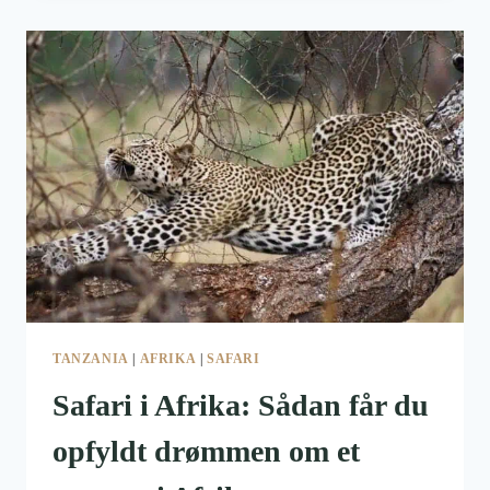
DET
STORSLÅEDE
AFRIKA
TANZANIA
|
AFRIKA
|
SAFARI
Safari i Afrika: Sådan får du
opfyldt drømmen om et