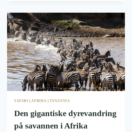
SYDAFRIKA,
KRUGER
OG
IMFOLOZI
SAFARI
|
AFRIKA
|
TANZANIA
Den gigantiske dyrevandring
på savannen i Afrika