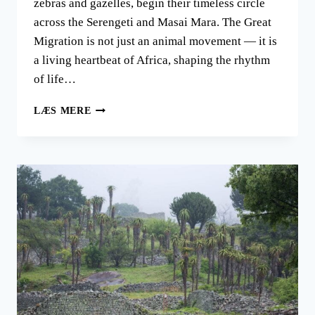
zebras and gazelles, begin their timeless circle
across the Serengeti and Masai Mara. The Great
Migration is not just an animal movement — it is
a living heartbeat of Africa, shaping the rhythm
of life…
DEN
LÆS MERE
STORE
MIGRATION
PÅ
AFRIKAS
SAVANNER,
MIO