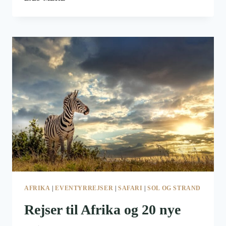
FØLER
SIG
SIKKER
HER
AFRIKA
|
EVENTYRREJSER
|
SAFARI
|
SOL OG STRAND
Rejser til Afrika og 20 nye