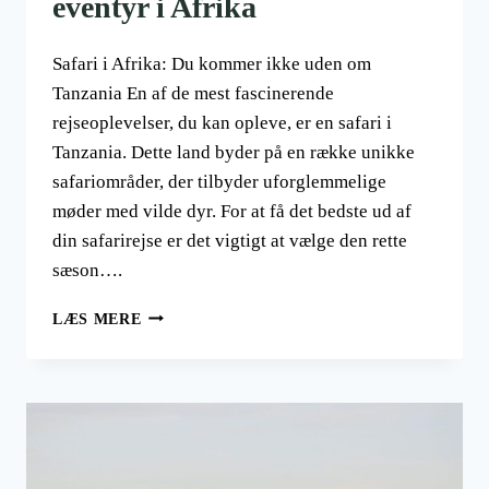
eventyr i Afrika
Safari i Afrika: Du kommer ikke uden om
Tanzania En af de mest fascinerende
rejseoplevelser, du kan opleve, er en safari i
Tanzania. Dette land byder på en række unikke
safariområder, der tilbyder uforglemmelige
møder med vilde dyr. For at få det bedste ud af
din safarirejse er det vigtigt at vælge den rette
sæson….
SAFARI
LÆS MERE
I
AFRIKA:
SÅDAN
FÅR
DU
OPFYLDT
DRØMMEN