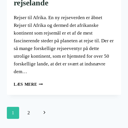
rejselande
Rejser til Afrika. En ny rejseverden er åbnet
Rejser til Afrika og dermed det afrikanske
kontinent som rejsemål er et af de mest
fascinerende steder på planeten at rejse til. Der er
så mange forskellige rejseeventyr på dette
utrolige kontinent, som er hjemsted for over 50
forskellige lande, at det er svært at indsnævre
dem…
REJSER
LÆS MERE
TIL
AFRIKA
OG
20
Side
Næste
1
2
NYE
REJSELANDE
navigation
side