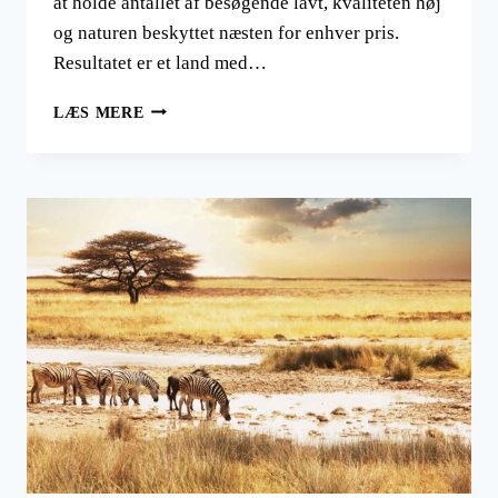
at holde antallet af besøgende lavt, kvaliteten høj
og naturen beskyttet næsten for enhver pris.
Resultatet er et land med…
BOTSWANA:
LÆS MERE
AFRIKAS
SIDSTE
ÆGTE
VILDMARK