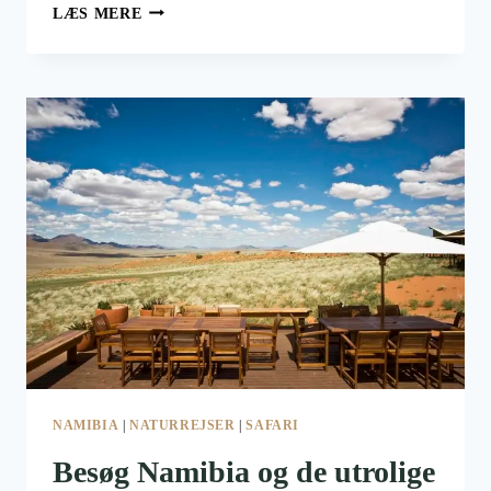
REJSEGUIDE
LÆS MERE
TIL
ZIMBABWE
NAMIBIA
|
NATURREJSER
|
SAFARI
Besøg Namibia og de utrolige