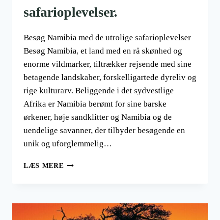
safarioplevelser.
Besøg Namibia med de utrolige safarioplevelser
Besøg Namibia, et land med en rå skønhed og
enorme vildmarker, tiltrækker rejsende med sine
betagende landskaber, forskelligartede dyreliv og
rige kulturarv. Beliggende i det sydvestlige
Afrika er Namibia berømt for sine barske
ørkener, høje sandklitter og Namibia og de
uendelige savanner, der tilbyder besøgende en
unik og uforglemmelig…
BESØG
LÆS MERE
NAMIBIA
OG
DE
UTROLIGE
SAFARIOPLEVELSER.