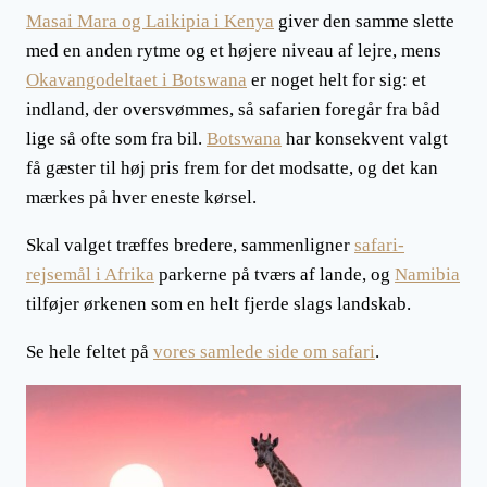
Masai Mara og Laikipia i Kenya
giver den samme slette
med en anden rytme og et højere niveau af lejre, mens
Okavangodeltaet i Botswana
er noget helt for sig: et
indland, der oversvømmes, så safarien foregår fra båd
lige så ofte som fra bil.
Botswana
har konsekvent valgt
få gæster til høj pris frem for det modsatte, og det kan
mærkes på hver eneste kørsel.
Skal valget træffes bredere, sammenligner
safari-
rejsemål i Afrika
parkerne på tværs af lande, og
Namibia
tilføjer ørkenen som en helt fjerde slags landskab.
Se hele feltet på
vores samlede side om safari
.