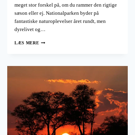
meget stor forskel på, om du rammer den rigtige
sæson eller ej. Nationalparken byder på
fantastiske naturoplevelser året rundt, men
dyrelivet og…
HVORNÅR
LÆS MERE
PÅ
ÅRET
SKAL
MAN
REJSE
TIL
SERENGETI
PÅ
SAFARI