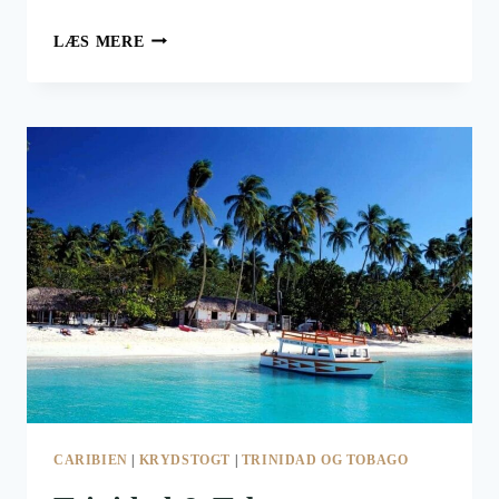
KRYDSTOGT
LÆS MERE
I
FLORIDA
TIL
“INGEN
PENGE”
CARIBIEN
|
KRYDSTOGT
|
TRINIDAD OG TOBAGO