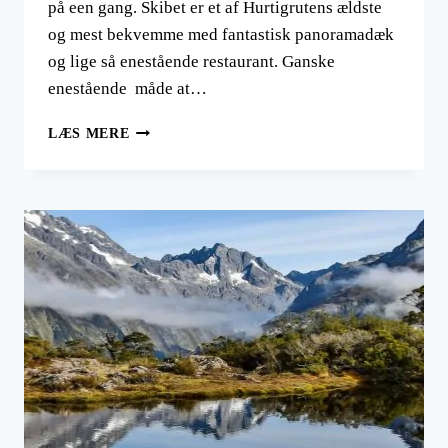
på een gang. Skibet er et af Hurtigrutens ældste
og mest bekvemme med fantastisk panoramadæk
og lige så enestående restaurant. Ganske
enestående måde at…
MUSLINGER,
LÆS MERE
KRABBER
OG
RENSDYR
MENU
TIL
SØS
PÅ
M/S
LOFOTEN
LANGS
NORGES
KYST