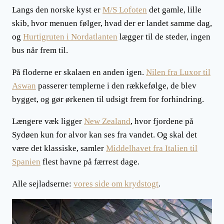
Langs den norske kyst er
M/S Lofoten
det gamle, lille
skib, hvor menuen følger, hvad der er landet samme dag,
og
Hurtigruten i Nordatlanten
lægger til de steder, ingen
bus når frem til.
På floderne er skalaen en anden igen.
Nilen fra Luxor til
Aswan
passerer templerne i den rækkefølge, de blev
bygget, og gør ørkenen til udsigt frem for forhindring.
Længere væk ligger
New Zealand
, hvor fjordene på
Sydøen kun for alvor kan ses fra vandet. Og skal det
være det klassiske, samler
Middelhavet fra Italien til
Spanien
flest havne på færrest dage.
Alle sejladserne:
vores side om krydstogt
.