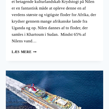
et betagende kulturlandskab Krydstogt på Nilen
er en fantastisk måde at opleve denne en af
verdens største og vigtigste floder for Afrika, der
krydser gennem mange afrikanske lande fra
Uganda og op. Nilen dannes af to floder, der
samles i Khartoum i Sudan. Mindst 65% af
Nilens vand…
KRYDSTOGT
LÆS MERE
PÅ
NILEN
FRA
LUXOR
TIL
ASWAN
T/R