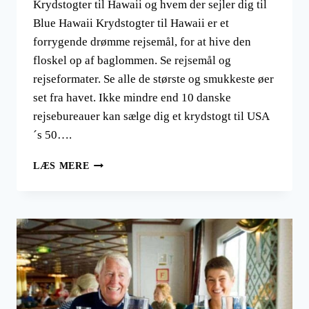
Krydstogter til Hawaii og hvem der sejler dig til
Blue Hawaii Krydstogter til Hawaii er et
forrygende drømme rejsemål, for at hive den
floskel op af baglommen. Se rejsemål og
rejseformater. Se alle de største og smukkeste øer
set fra havet. Ikke mindre end 10 danske
rejsebureauer kan sælge dig et krydstogt til USA
´s 50….
KRYDSTOGTER
LÆS MERE
TIL
HAWAII
OG
HVEM
DER
SEJLER
DIG
TIL
BLUE
HAWAII