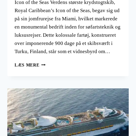
Icon of the Seas Verdens største krydstogtskib,
Royal Caribbean’s Icon of the Seas, begav sig ud
på sin jomfrurejse fra Miami, hvilket markerede
en monumental bedrift inden for søfartsteknik og
luksusrejser. Dette kolossale fartøj, konstrueret
over imponerende 900 dage på et skibsværft i
Turku, Finland, står som et vidnesbyrd om…
VERDENS
LÆS MERE
STØRSTE
KRYDSTOGTSKIB,
ROYAL
CARIBBEAN’S
ICON
OF
THE
SEAS