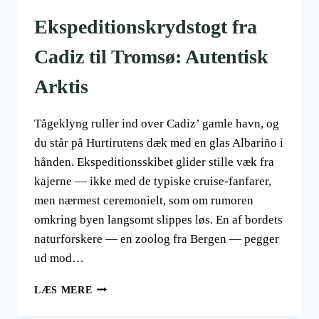
Ekspeditionskrydstogt fra
Cadiz til Tromsø: Autentisk
Arktis
Tågeklyng ruller ind over Cadiz’ gamle havn, og
du står på Hurtirutens dæk med en glas Albariño i
hånden. Ekspeditionsskibet glider stille væk fra
kajerne — ikke med de typiske cruise-fanfarer,
men nærmest ceremonielt, som om rumoren
omkring byen langsomt slippes løs. En af bordets
naturforskere — en zoolog fra Bergen — pegger
ud mod…
EKSPEDITIONSKRYDSTOGT
LÆS MERE
FRA
CADIZ