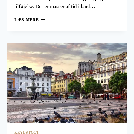
tilføjelse. Der er masser af tid i land…
KRYDSTOGT
LÆS MERE
I
MIDDELHAVET:
FRA
ITALIEN
TIL
SPANIEN
UDEN
AT
LØFTE
EN
FINGER
KRYDSTOGT