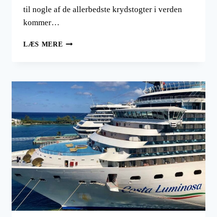
til nogle af de allerbedste krydstogter i verden
kommer…
REJS
LÆS MERE
MED
ROYAL
CARRIBEAN
OG
FÅ
ET
ALL-
INCLUSIVE
CRUISE