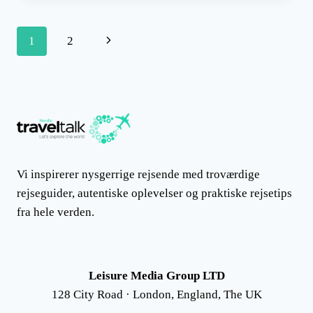
TIL
TROMSØ:
Side
Næste
1
2
AUTENTISK
ARKTIS
navigation
side
Vi inspirerer nysgerrige rejsende med troværdige
rejseguider, autentiske oplevelser og praktiske rejsetips
fra hele verden.
Leisure Media Group LTD
128 City Road · London, England, The UK