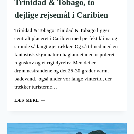
Trinidad & Tobago, to
dejlige rejsemål i Caribien
Trinidad & Tobago Trinidad & Tobago ligger
centralt placeret i Caribien med perfekt klima og
strande så langt øjet rækker. Og så tilmed med en
fantastisk skøn natur i baglandet med uspoleret
regnskov og et rigt dyreliv. Men det er
drømmestrandene og det 25-30 grader varmt
badevand, også under vor lange vintertid, der
trækker turisterne…
TRINIDAD
LÆS MERE
&
TOBAGO,
TO
DEJLIGE
REJSEMÅL