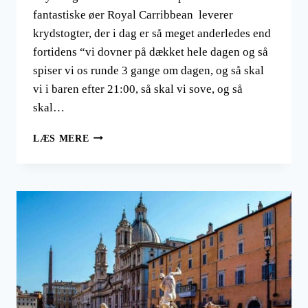
fantastiske øer Royal Carribbean leverer
krydstogter, der i dag er så meget anderledes end
fortidens “vi dovner på dækket hele dagen og så
spiser vi os runde 3 gange om dagen, og så skal
vi i baren efter 21:00, så skal vi sove, og så
skal…
KRYDSTOGTER
LÆS MERE
I
CARIBIEN?
DET
MODERNE
KRYDSTOGT
ER
FULD
AF
AKTIVITETER